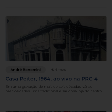
que é quase um crime nesta cidade: ser, de fato, um
cidadão “fora da curva”
André Bonomini
Há 4 meses
Casa Peiter, 1964, ao vivo na PRC-4
Em uma gravação de mais de seis décadas, várias
preciosidades: uma tradicional e saudosa loja do centro
blumenauense, personalidades históricas e o “microfone
tradicional de Santa Catarina” ao vivo. O jornalismo
registrando uma história que, hoje, você pode ouvir e
voltar no tempo