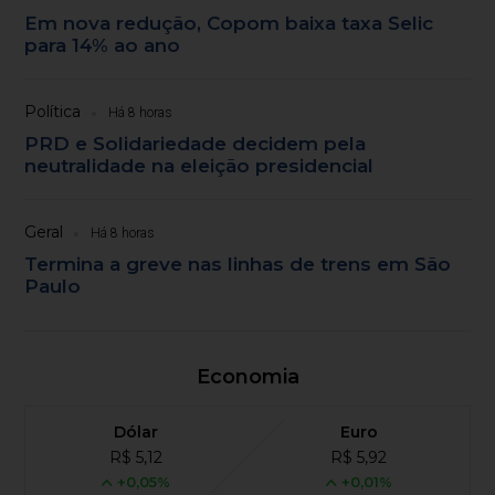
Em nova redução, Copom baixa taxa Selic
para 14% ao ano
Política
Há 8 horas
PRD e Solidariedade decidem pela
neutralidade na eleição presidencial
Geral
Há 8 horas
Termina a greve nas linhas de trens em São
Paulo
Economia
Dólar
Euro
R$ 5,12
R$ 5,92
+0,05%
+0,01%