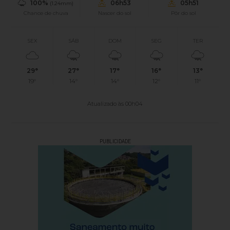
100%
06h53
05h51
(1.24mm)
Chance de chuva
Nascer do sol
Pôr do sol
SEX
SÁB
DOM
SEG
TER
29°
27°
17°
16°
13°
19°
14°
14°
12°
11°
Atualizado às 00h04
PUBLICIDADE