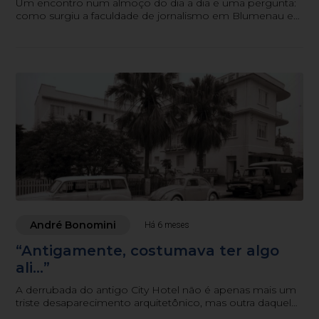
Um encontro num almoço do dia a dia e uma pergunta:
como surgiu a faculdade de jornalismo em Blumenau e
por que a cidade pioneira em comunicação demorou
tanto para criar o primeiro curso da imprensa
André Bonomini
Há 6 meses
“Antigamente, costumava ter algo
ali...”
A derrubada do antigo City Hotel não é apenas mais um
triste desaparecimento arquitetônico, mas outra daquelas
imagens que já vimos a pampa: lugares que mudaram