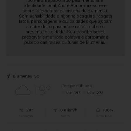
Jornalista apaixonado pela memória e
identidade local, André Bonomini escreve
sobre fragmentos da história de Blumenau.
Com sensibilidade e rigor na pesquisa, resgata
fatos, personagens e curiosidades que ajudam
a entender o passado e refletir sobre o
presente da cidade. Seu trabalho busca
preservar a memória coletiva e aproximar o
público das raízes culturais de Blumenau.
Blumenau, SC
19°
Tempo nublado
Mín.
19°
Máx.
23°
20°
0.81km/h
100%
Sensação
Vento
Umidade