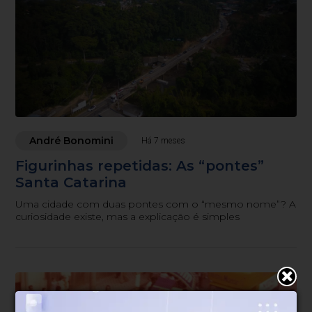
André Bonomini
Há 7 meses
Figurinhas repetidas: As “pontes”
Santa Catarina
Uma cidade com duas pontes com o “mesmo nome”? A
curiosidade existe, mas a explicação é simples