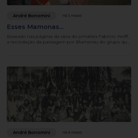
André Bonomini
Há 5 meses
Esses Mamonas...
Baseado nas páginas da obra do jornalista Fabrício Wolff,
a recordação da passagem por Blumenau do grupo que
sacudiu a música brasileira e, há 30 anos, desapareceu de
forma trágica e repentina demais para se assimilar até
hoje
André Bonomini
Há 6 meses