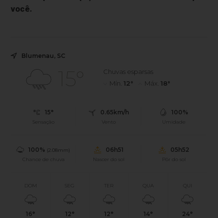
você.
Blumenau, SC
15°
Chuvas esparsas
Mín.
12°
Máx.
18°
15°
0.65km/h
100%
Sensação
Vento
Umidade
100%
06h51
05h52
(2.08mm)
Chance de chuva
Nascer do sol
Pôr do sol
DOM
SEG
TER
QUA
QUI
16°
12°
12°
14°
24°