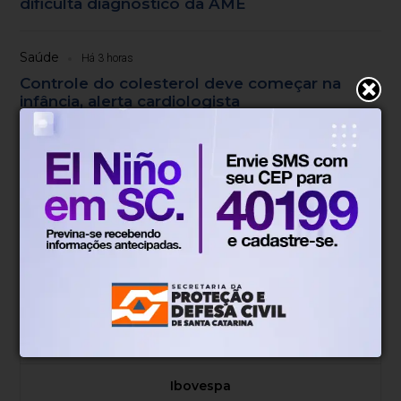
dificulta diagnóstico da AME
Saúde
Há 3 horas
Controle do colesterol deve começar na
infância, alerta cardiologista
Economia
Dólar
Euro
R$ 5,08
R$ 5,87
+0,04%
+0,00%
Peso Argentino
Bitcoin
R$ 0,00
R$ 350,401,62
+0,00%
+0,09%
Ibovespa