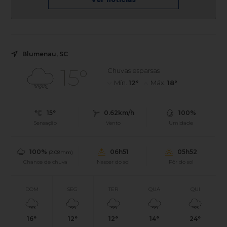
Blumenau, SC
15°
Chuvas esparsas
Mín.
12°
Máx.
18°
15°
0.62km/h
100%
Sensação
Vento
Umidade
100%
06h51
05h52
(2.08mm)
Chance de chuva
Nascer do sol
Pôr do sol
DOM
SEG
TER
QUA
QUI
16°
12°
12°
14°
24°