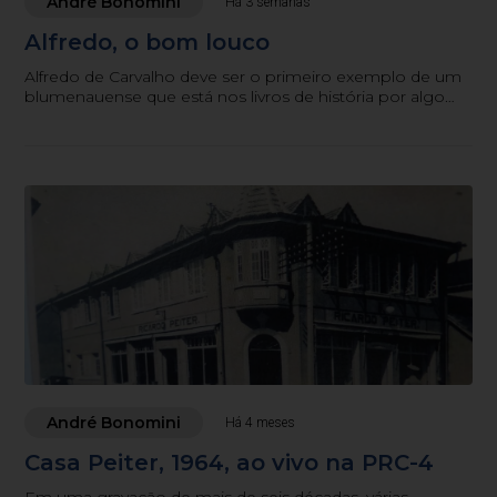
André Bonomini
Há 3 semanas
Alfredo, o bom louco
Alfredo de Carvalho deve ser o primeiro exemplo de um
blumenauense que está nos livros de história por algo
que é quase um crime nesta cidade: ser, de fato, um
cidadão “fora da curva”
André Bonomini
Há 4 meses
Casa Peiter, 1964, ao vivo na PRC-4
Em uma gravação de mais de seis décadas, várias