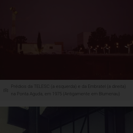
Prédios da TELESC (a esquerda) e da Embratel (a direita)
na Ponta Aguda, em 1975 (Antigamente em Blumenau)