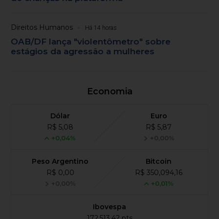
Direitos Humanos
Há 14 horas
OAB/DF lança "violentômetro" sobre
estágios da agressão a mulheres
Economia
Dólar
Euro
R$ 5,08
R$ 5,87
+0,04%
+0,00%
Peso Argentino
Bitcoin
R$ 0,00
R$ 350,094,16
+0,00%
+0,01%
Ibovespa
172,513,42 pts