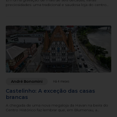
preciosidades: uma tradicional e saudosa loja do centro
blumenauense, personalidades históricas e o “microfone
tradicional de Santa Catarina” ao vivo. O jornalismo
registrando uma história que, hoje, você pode ouvir e
voltar no tempo
André Bonomini
Há 4 meses
Castelinho: A exceção das casas
brancas
A chegada de uma nova megaloja da Havan na beira do
Centro Histórico faz lembrar que, em Blumenau, a
exceção contraria a regra padrão de uma rede varejista. O