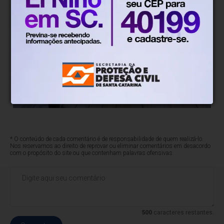
* O conteúdo de cada comentário é de responsabilidade de quem realizá-lo.
Nos reservamos ao direito de reprovar ou eliminar comentários em desacordo
com o propósito do site ou que contenham palavras ofensivas.
500
caracteres restantes.