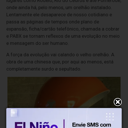
lugares como Rodeio, Rio do Cedros e até Pomerode,
onde ainda há, pelo menos, um orelhão instalado.
Lentamente ele desaparece de nosso cotidiano e
passa as páginas de tempos onde plano de
expansão, ficha/cartão telefônico, chamada a cobrar
e PABX se tornam reflexos de uma evolução no meio
e mensagem do ser humano.
A força da evolução vai calando o velho orelhão. A
obra de uma chinesa que, por aqui ao menos, está
completamente surdo e sepultado.