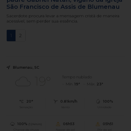
São Francisco de Assis de Blumenau
Sacerdote procura levar a mensagem cristã de maneira
acessível, sem perder sua essência.
1
2
Blumenau, SC
19°
Tempo nublado
Mín.
19°
Máx.
23°
20°
0.81km/h
100%
Sensação
Vento
Umidade
100%
06h53
05h51
(1.24mm)
Chance de chuva
Nascer do sol
Pôr do sol