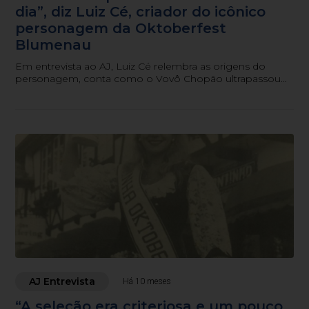
dia”, diz Luiz Cé, criador do icônico
personagem da Oktoberfest
Blumenau
Em entrevista ao AJ, Luiz Cé relembra as origens do
personagem, conta como o Vovô Chopão ultrapassou
as páginas dos jornais e se tornou presença marcante
nos desfiles.
AJ Entrevista
Há 10 meses
“A seleção era criteriosa e um pouco