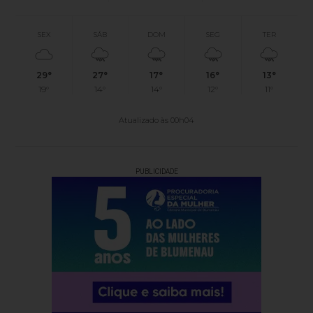
SEX
SÁB
DOM
SEG
TER
29°
27°
17°
16°
13°
19°
14°
14°
12°
11°
Atualizado às 00h04
PUBLICIDADE