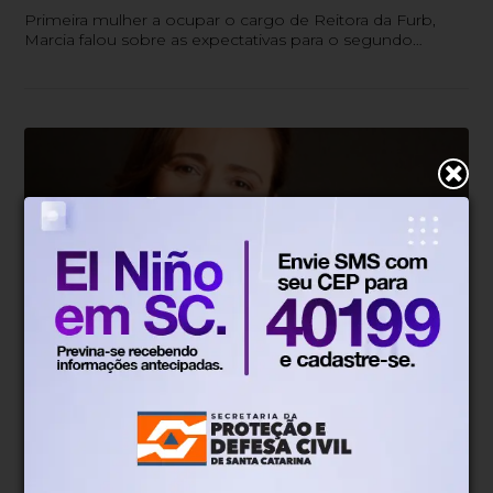
Primeira mulher a ocupar o cargo de Reitora da Furb,
Marcia falou sobre as expectativas para o segundo
semestre de 2025 na universidade e explicou o panorama
da federalização.
AJ Entrevista
Há 11 meses
Agosto Lilás: “Não temos a menor
dúvida de que a violência contra a
mulher continua sendo uma
epidemia”, diz juíza Quitéria Tamanini