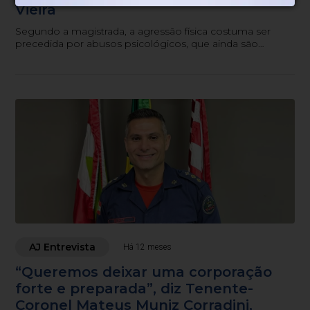
Vieira
Segundo a magistrada, a agressão física costuma ser
precedida por abusos psicológicos, que ainda são
ignorados ou naturalizados pela sociedade.
AJ Entrevista
Há 12 meses
“Queremos deixar uma corporação
forte e preparada”, diz Tenente-
Coronel Mateus Muniz Corradini,