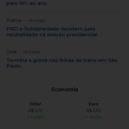
para 14% ao ano
Política
Há 6 horas
PRD e Solidariedade decidem pela
neutralidade na eleição presidencial
Geral
Há 6 horas
Termina a greve nas linhas de trens em São
Paulo
Economia
Dólar
Euro
R$ 5,12
R$ 5,92
+0,05%
+0,01%