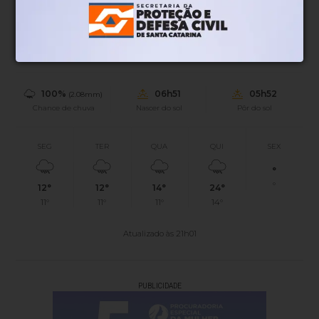
17°
0.88km/h
100%
Sensação
Vento
Umidade
100%
06h51
05h52
(2.08mm)
Chance de chuva
Nascer do sol
Pôr do sol
SEG
TER
QUA
QUI
SEX
°
°
12°
12°
14°
24°
11°
11°
11°
14°
Atualizado às 21h01
PUBLICIDADE