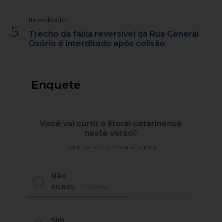
Interditado
5
Trecho da faixa reversível da Rua General
Osório é interditado após colisão
Enquete
Você vai curtir o litoral catarinense
neste verão?
Total de 442 votos até agora
Não
60,63%
(268 votos)
Sim