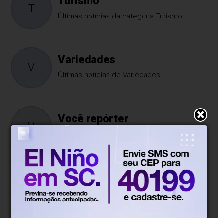
Turismo
T
Últimas notícias da categoria Turismo
Variedades
V
Últimas notícias de Variedades
Você repórter
V
Aqui a comunidade tem vez e voz!
Blumenau, SC
17°
Tempo nublado
Mín.
12°
Máx.
18°