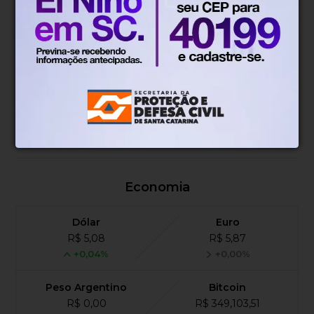
Geral
Há 13 horas
Agosto terá dois eclipses; saiba como
assistir aos fenômenos
Justiça
Há 15 horas
Moraes nega pedido para que Bolsonaro
receba filhos no Dia dos Pais
Economia
Dólar
Euro
R$ 5,08
R$ 5,87
+0,04%
+0,00%
Peso Argentino
Bitcoin
R$ 0,00
R$ 349,103,51