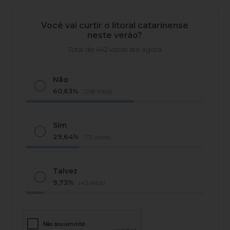
Você vai curtir o litoral catarinense
neste verão?
Total de 442 votos até agora
Não
60,63%
(268 votos)
Sim
29,64%
(131 votos)
Talvez
9,73%
(43 votos)