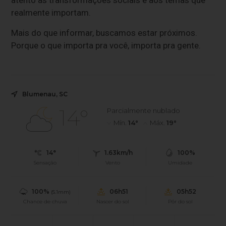
atento às transformações sociais e aos temas que
realmente importam.
Mais do que informar, buscamos estar próximos.
Porque o que importa pra você, importa pra gente.
Blumenau, SC
14°
Parcialmente nublado
Mín.
14°
Máx.
19°
14°
1.63km/h
100%
Sensação
Vento
Umidade
100%
06h51
05h52
(5.1mm)
Chance de chuva
Nascer do sol
Pôr do sol