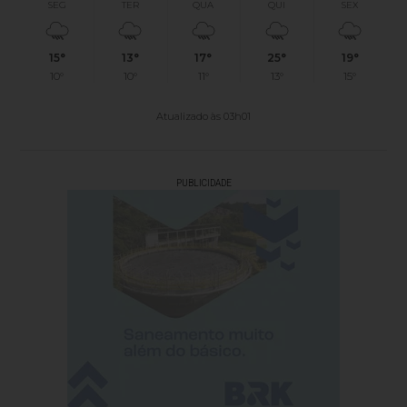
SEG
TER
QUA
QUI
SEX
15°
13°
17°
25°
19°
10°
10°
11°
13°
15°
Atualizado às 03h01
PUBLICIDADE