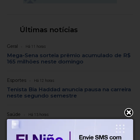
Últimas notícias
Geral
Há 11 horas
Mega-Sena sorteia prêmio acumulado de R$
165 milhões neste domingo
Esportes
Há 12 horas
Tenista Bia Haddad anuncia pausa na carreira
neste segundo semestre
Saúde
Há 13 horas
Paulistanos enfrentam filas para tomar
vacina contra sarampo