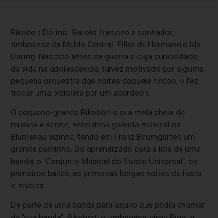
Rikobert Döring. Garoto franzino e sonhador,
timboense da Mulde Central. Filho de Hermann e Ida
Döring. Nascido antes da guerra e cuja curiosidade
da vida na adolescencia, talvez motivado por alguma
pequena orquestra das noites daquele rincão, o fez
trocar uma bicicleta por um acordeon.
O pequeno-grande Rikobert e sua mala cheia de
musica e sonho, encontrou guarida musical na
Blumenau vizinha, tendo em Franz Baumgarten um
grande padrinho. Do aprendizado para a lida de uma
banda, o "Conjunto Musical do Studio Universal", os
primeiros bailes, as primeiras longas noites de festa
e música.
De parte de uma banda para aquilo que podia chamar
de "sua banda". Rikobert, o timboense, virou Rigo, e