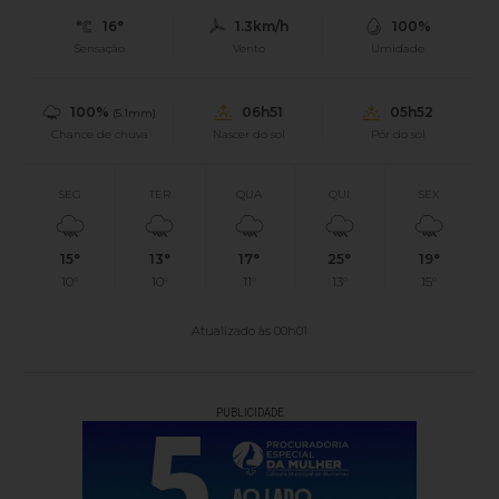
16°
1.3km/h
100%
Sensação
Vento
Umidade
100%
06h51
05h52
(5.1mm)
Chance de chuva
Nascer do sol
Pôr do sol
SEG
TER
QUA
QUI
SEX
15°
13°
17°
25°
19°
10°
10°
11°
13°
15°
Atualizado às 00h01
PUBLICIDADE