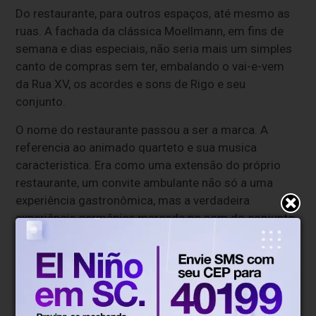
Do restaurante, para outros espaços, até mesmo as
ruas. A fachada da clássica Moellmann, em fins de
semana e dias especiais, não seria mais um simples
canto de compras sem ter, embalando o vai-e-vem
da Rua XV, os acordes e sons de Rigo e seu
conjunto.
O nome do restaurante passou a ser a marca. A
referencia ao animado quarteto e sua musica
caracteristica. Era como uma extensão do próprio
restaurante, um convite ambulante não só a uma
experiência gastronômica, mas a verdadeira
experiência germânica marcada no som do conjunto
de coletes vermelhos.
Rigo chegou ao ápice. De lá até hoje, o nome
crescido entre os montes do interior de Timbó era
quase uma bênção nas aparições que fazia, e sempre