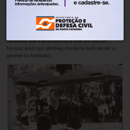
que possível acompanhado do velho colete
vermelho.
Conduziu coros, contribuiu com a banda municipal,
recebeu louros e merecidas homenagens. E, na roda
evolutiva, assistiu, com o passar do tempo, o
cavalinho que o acompanhava virar um alazão
furioso, ávido por platéias, moderno sem perder a
gênese do fundador.