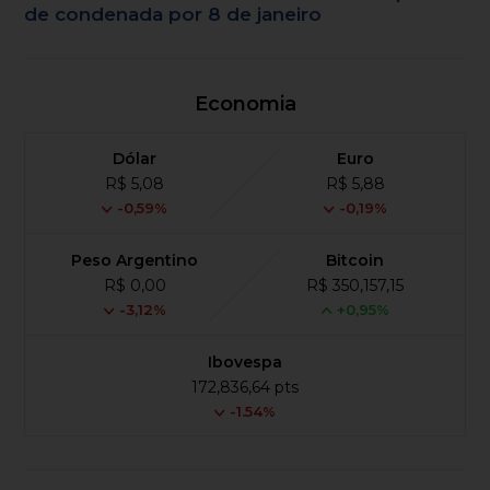
de condenada por 8 de janeiro
Economia
Dólar
Euro
R$ 5,08
R$ 5,88
-0,59%
-0,19%
Peso Argentino
Bitcoin
R$ 0,00
R$ 350,157,15
-3,12%
+0,95%
Ibovespa
172,836,64 pts
-1.54%