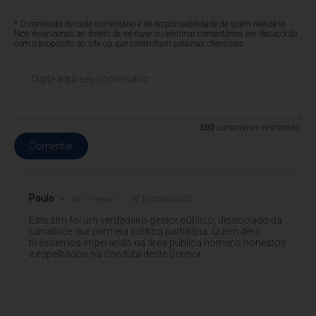
* O conteúdo de cada comentário é de responsabilidade de quem realizá-lo.
Nos reservamos ao direito de reprovar ou eliminar comentários em desacordo
com o propósito do site ou que contenham palavras ofensivas.
500
caracteres restantes.
Comentar
Paulo
Blumenau SC
Há 11 meses
Este sim foi um verdadeiro gestor público, dissociado da
canalhice que permeia política partidária. Quem dera
tivéssemos imperando na área pública homens honestos
e espelhados na conduta deste Senhor.