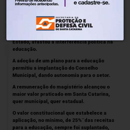
eleição direta para o exercício do cargo de
Diretor de Escolas e Pré-Escolas, a
exemplo, do modelo já adotado na FURB e
sem necessidade de lista tríplice.
O modelo adotado em Blumenau, pioneiro no
Estado, afastou a interferência política na
educação.
A adoção de um plano para a educação
permitiu a implantação do Conselho
Municipal, dando autonomia para o setor.
A remuneração do magistério alcançou o
maior valor praticado em Santa Catarina,
quer municipal, quer estadual.
O valor constitucional que estabelece a
aplicação, no mínimo, de 25%¨das receitas
para a educação, sempre foi suplantado,