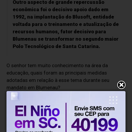
Outro aspecto de grande repercussão
econômica foi o decisivo apoio dado em
1992, na implantação do Blusoft, entidade
voltada para o treinamento e atualização de
recursos humanos, fator decisivo para
Blumenau se transformar no segundo maior
Polo Tecnológico de Santa Catarina.
O senhor tem muito conhecimento na área da
educação, quais foram as principais medidas
adotadas em relação à esse tema durante seu
mandato em Blumenau?
A menina dos olhos, durante o meu
mandato, foi, sem dúvida, a Educação!
Uma das medidas marcantes foi implantar a