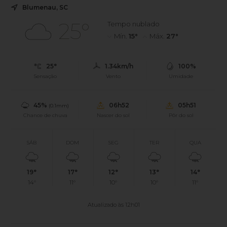
Blumenau, SC
25°
Tempo nublado
Mín.
15°
Máx.
27°
25°
1.34km/h
100%
Sensação
Vento
Umidade
45%
06h52
05h51
(0.1mm)
Chance de chuva
Nascer do sol
Pôr do sol
SÁB
DOM
SEG
TER
QUA
19°
17°
12°
13°
14°
14°
11°
10°
10°
11°
Atualizado às 12h01