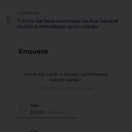
Interditado
5
Trecho da faixa reversível da Rua General
Osório é interditado após colisão
Enquete
Você vai curtir o litoral catarinense
neste verão?
Total de 442 votos até agora
Não
60,63%
(268 votos)
Sim