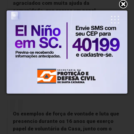
agraciados com muita ajuda da
comunidade, que exerce um papel
fundamental para a continuidade do nosso
propósito. Mas sem dúvidas faltam
recursos, que inclusive deveriam ser
disponibilizados direto para o cidadão e
assim não haveria a necessidade de uma
instituição fazer o papel que cabe ao poder
público.
O que mais emociona a senhora no contato com as
crianças e famílias que passam pela Casa?
Os exemplos de força de vontade e luta que
presencio durante os 16 anos que exerço
papel de voluntária da Casa, junto com o