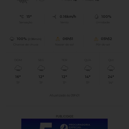
15°
0.16km/h
100%
Sensação
Vento
Umidade
100%
06h51
05h52
(2.08mm)
Chance de chuva
Nascer do sol
Pôr do sol
DOM
SEG
TER
QUA
QUI
16°
12°
12°
14°
24°
11°
11°
11°
11°
14°
Atualizado às 09h01
PUBLICIDADE