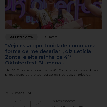
AJ Entrevista
Há 9 meses
“Vejo essa oportunidade como uma
forma de me desafiar”, diz Letícia
Zonta, eleita rainha da 41ª
Oktoberfest Blumenau
No AJ Entrevista, a rainha da 41ª Oktoberfest fala sobre a
preparação para o Concurso da Realeza, a noite da
coroação e as expectativas para o ano de reinado.
Blumenau, SC
15°
Chuvas esparsas
Mín.
12°
Máx.
18°