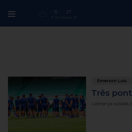
15
27
°C
°C
Blumenau, SC
Emerson Luis
Três pont
Liderança isolada, 