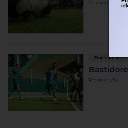
A necessidade de 
Emerson Luis
Bastidore
Reconstrução