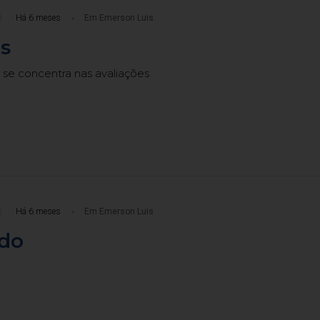
Há 6 meses
Em Emerson Luis
s
 se concentra nas avaliações
Há 6 meses
Em Emerson Luis
ado