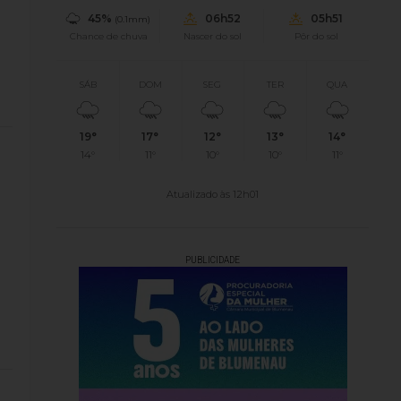
45%
06h52
05h51
(0.1mm)
Chance de chuva
Nascer do sol
Pôr do sol
SÁB
DOM
SEG
TER
QUA
19°
17°
12°
13°
14°
14°
11°
10°
10°
11°
Atualizado às 12h01
PUBLICIDADE