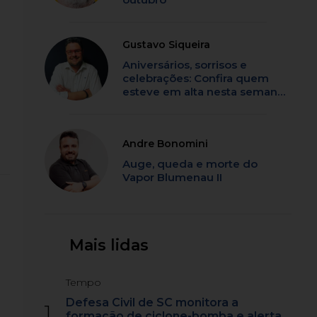
Gustavo Siqueira
Aniversários, sorrisos e
celebrações: Confira quem
esteve em alta nesta semana
em SC
Andre Bonomini
Auge, queda e morte do
Vapor Blumenau II
Mais lidas
Tempo
Defesa Civil de SC monitora a
1
formação de ciclone-bomba e alerta