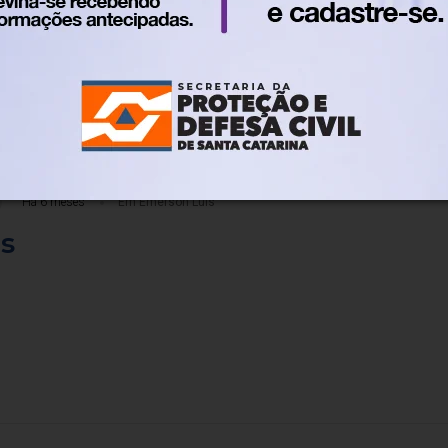
ter uma fuga
Há 6 meses
Em Emerson Luis
s