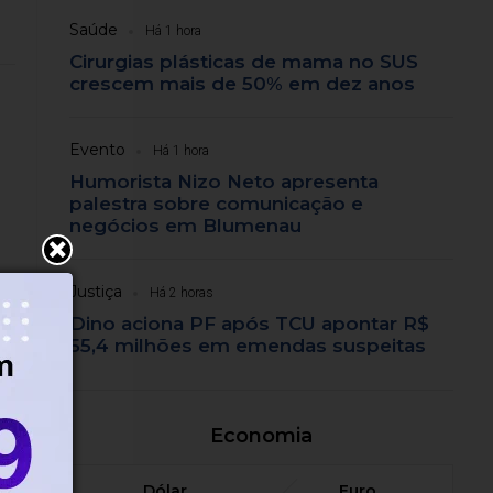
Saúde
Há 1 hora
Cirurgias plásticas de mama no SUS
crescem mais de 50% em dez anos
Evento
Há 1 hora
Humorista Nizo Neto apresenta
palestra sobre comunicação e
negócios em Blumenau
Justiça
Há 2 horas
Dino aciona PF após TCU apontar R$
55,4 milhões em emendas suspeitas
Economia
Dólar
Euro