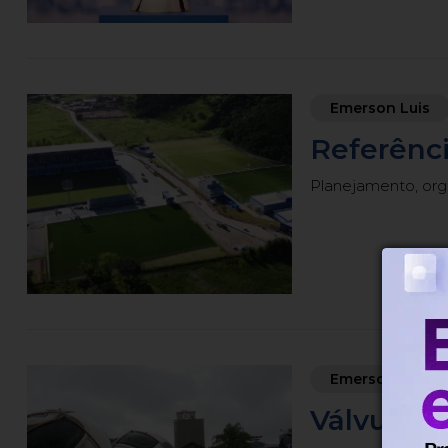
Emerson Luis
Referênc
Planejamento, orga
Emerson Luis
Válvula d