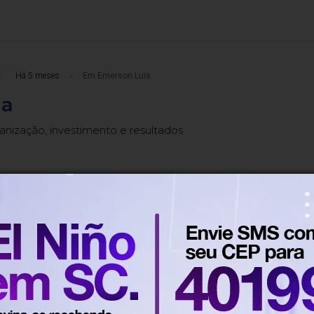
Há 5 meses
Em Emerson Luis
ia
nização, investimento e resultados
Há 6 meses
Em Emerson Luis
e escape