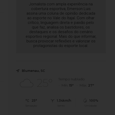
Jornalista com ampla experiência na
cobertura esportiva, Emerson Luis
assina uma coluna de opinião dedicada
ao esporte no Vale do Itajaí. Com olhar
crítico, linguagem direta e paixão pelo
que faz, analisa os bastidores, os
destaques e os desafios do cenário
esportivo regional. Mais do que informar,
busca provocar reflexões e valorizar os
protagonistas do esporte local.
Blumenau, SC
25°
Tempo nublado
Mín.
15°
Máx.
27°
25°
1.34km/h
100%
Sensação
Vento
Umidade