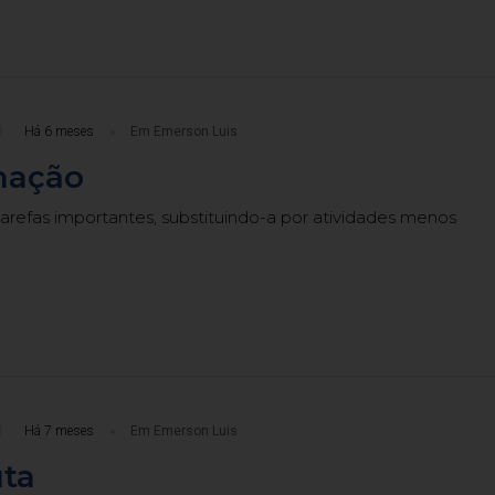
Há 6 meses
Em Emerson Luis
nação
tarefas importantes, substituindo-a por atividades menos
Há 7 meses
Em Emerson Luis
uta