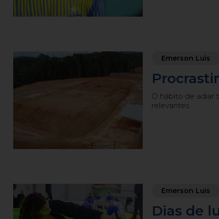
Emerson Luis
Procrasti
O hábito de adiar 
relevantes
Emerson Luis
Dias de l