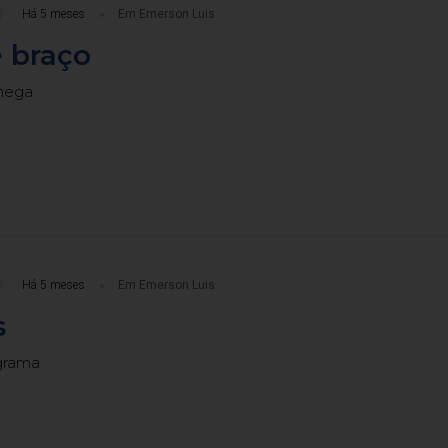
Há 5 meses
Em Emerson Luis
 braço
hega
Há 5 meses
Em Emerson Luis
s
grama