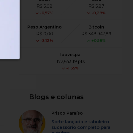
R$ 5,08
R$ 5,87
-0,57%
-0,28%
Peso Argentino
Bitcoin
R$ 0,00
R$ 348,947,89
-3,12%
+0,58%
Ibovespa
172,643,19 pts
-1.65%
Blogs e colunas
Prisco Paraíso
Sorte lançada e tabuleiro
sucessório completo para
outubro