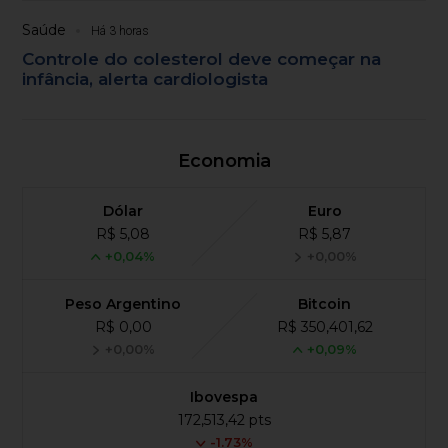
Saúde
Há 3 horas
Controle do colesterol deve começar na
infância, alerta cardiologista
Economia
Dólar
Euro
R$ 5,08
R$ 5,87
+0,04%
+0,00%
Peso Argentino
Bitcoin
R$ 0,00
R$ 350,401,62
+0,00%
+0,09%
Ibovespa
172,513,42 pts
-1.73%