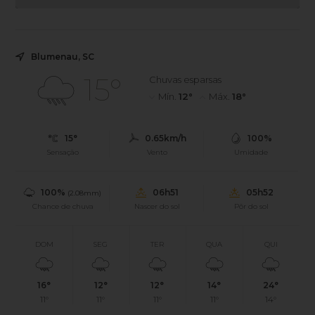
Blumenau, SC
15°
Chuvas esparsas
Mín.
12°
Máx.
18°
15°
0.65km/h
100%
Sensação
Vento
Umidade
100%
06h51
05h52
(2.08mm)
Chance de chuva
Nascer do sol
Pôr do sol
DOM
SEG
TER
QUA
QUI
16°
12°
12°
14°
24°
11°
11°
11°
11°
14°