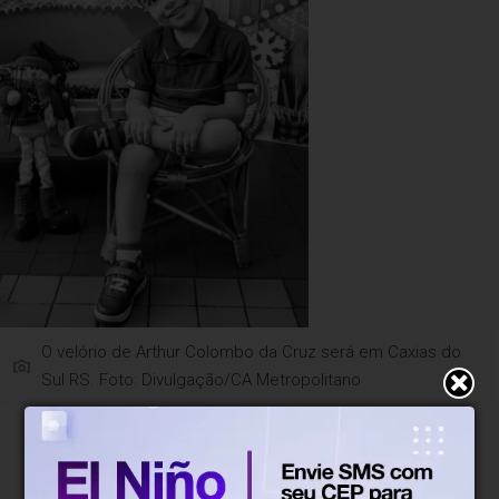
O velório de Arthur Colombo da Cruz será em Caxias do
Sul RS. Foto: Divulgação/CA Metropolitano