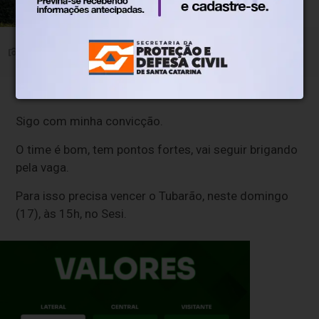
Gian Rodrigues e elenco. Foto: Paulo Guilerme/CA
Metropolitano
Confronto direto
Sigo com minha convicção.
O time é bom, tem pontos fortes, vai seguir brigando
pela vaga.
Para isso precisa vencer o Tubarão, neste domingo
(17), às 15h, no Sesi.