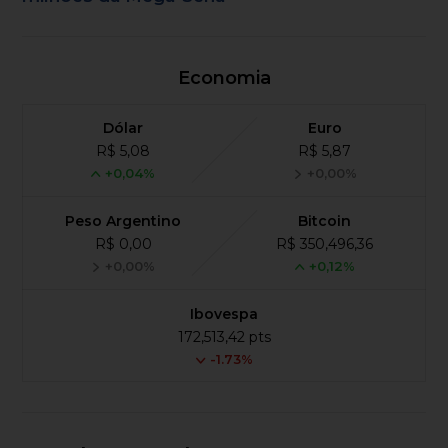
Economia
Dólar
Euro
R$ 5,08
R$ 5,87
+0,04%
+0,00%
Peso Argentino
Bitcoin
R$ 0,00
R$ 350,496,36
+0,00%
+0,12%
Ibovespa
172,513,42 pts
-1.73%