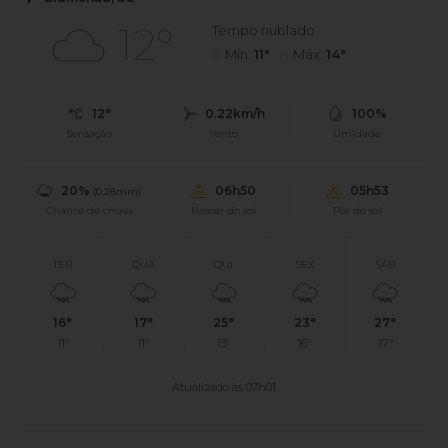
12°
Tempo nublado
Mín.
11°
Máx.
14°
12°
0.22km/h
100%
Sensação
Vento
Umidade
20%
06h50
05h53
(0.28mm)
Chance de chuva
Nascer do sol
Pôr do sol
TER
QUA
QUI
SEX
SÁB
16°
17°
25°
23°
27°
11°
11°
13°
16°
17°
Atualizado às 07h01