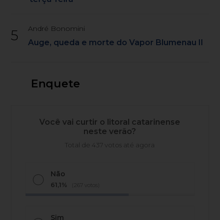
André Bonomini
5
Auge, queda e morte do Vapor Blumenau II
Enquete
Você vai curtir o litoral catarinense
neste verão?
Total de 437 votos até agora
Não
61,1%
(267 votos)
Sim