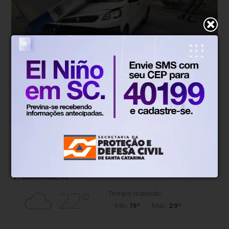
Trânsito
Há 1 dia
Motorista perde controle e bate
utilitário contra poste no Vale do
Itajaí
Condutor de 20 anos não ficou ferido e recusou
encaminhamento ao hospital; Celesc atuou para
restabelecer a rede elétrica.
Blumenau, SC
22°
Tempo nublado
Mín.
19°
Máx.
29°