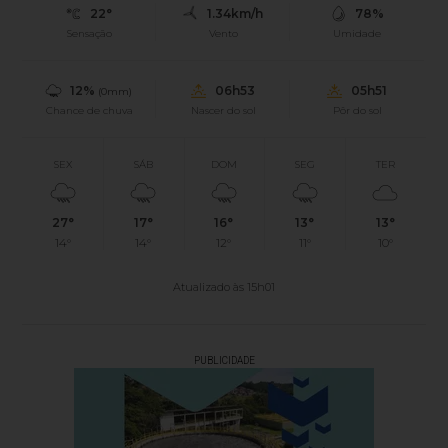
22°
1.34km/h
78%
Sensação
Vento
Umidade
12%
06h53
05h51
(0mm)
Chance de chuva
Nascer do sol
Pôr do sol
SEX
SÁB
DOM
SEG
TER
27°
17°
16°
13°
13°
14°
14°
12°
11°
10°
Atualizado às 15h01
PUBLICIDADE