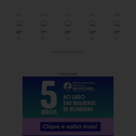
TER
QUA
QUI
SEX
SÁB
16°
17°
25°
23°
27°
11°
11°
13°
16°
17°
Atualizado às 03h01
PUBLICIDADE