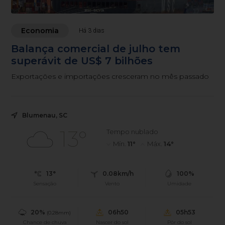
Economia
Há 3 dias
Balança comercial de julho tem
superávit de US$ 7 bilhões
Exportações e importações cresceram no mês passado
Blumenau, SC
13°
Tempo nublado
Mín.
11°
Máx.
14°
13°
0.08km/h
100%
Sensação
Vento
Umidade
20%
06h50
05h53
(0.28mm)
Chance de chuva
Nascer do sol
Pôr do sol