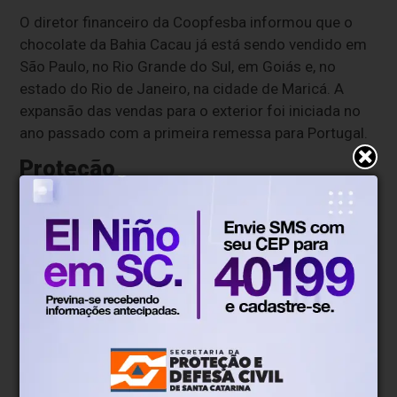
O diretor financeiro da Coopfesba informou que o
chocolate da Bahia Cacau já está sendo vendido em
São Paulo, no Rio Grande do Sul, em Goiás e, no
estado do Rio de Janeiro, na cidade de Maricá. A
expansão das vendas para o exterior foi iniciada no
ano passado com a primeira remessa para Portugal.
Proteção
Osaná Crisóstomo disse que agricultores
familiares produtores de chocolate e cacau se
sentem agora protegidos com a nova
Lei
15.404/2026
, sancionada em maio deste ano,
que dispõe sobre as definições e características
dos produtos derivados de cacau, o percentual
mínimo de cacau nos chocolates e a informação
do índice total nos rótulos desses produtos.
A lei abrange produtos nacionais e importados,