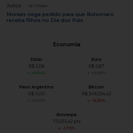
Justiça
Há 16 horas
Moraes nega pedido para que Bolsonaro
receba filhos no Dia dos Pais
Economia
Dólar
Euro
R$ 5,08
R$ 5,87
+0,04%
+0,00%
Peso Argentino
Bitcoin
R$ 0,00
R$ 349,034,42
+0,00%
-0,30%
Ibovespa
172,513,42 pts
-1.73%