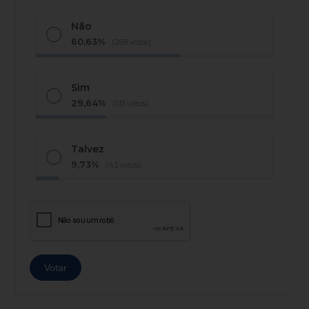
Não
60,63%
(268 votos)
Sim
29,64%
(131 votos)
Talvez
9,73%
(43 votos)