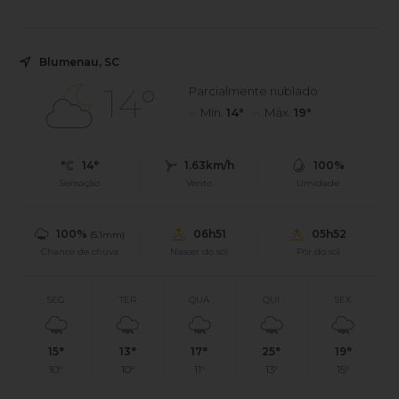
atendimentos realizados pelo Espaço do Empreendedor
entre janeiro e junho.
Blumenau, SC
14°
Parcialmente nublado
Mín.
14°
Máx.
19°
14°
1.63km/h
100%
Sensação
Vento
Umidade
100%
06h51
05h52
(5.1mm)
Chance de chuva
Nascer do sol
Pôr do sol
SEG
TER
QUA
QUI
SEX
15°
13°
17°
25°
19°
10°
10°
11°
13°
15°