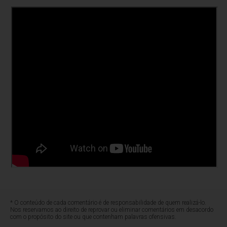
* O conteúdo de cada comentário é de responsabilidade de quem realizá-lo.
Nos reservamos ao direito de reprovar ou eliminar comentários em desacordo
com o propósito do site ou que contenham palavras ofensivas.