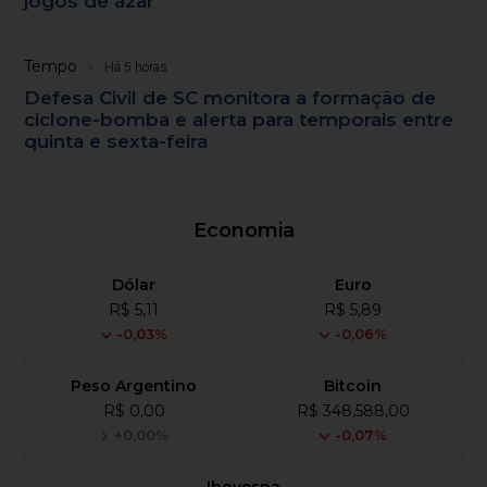
jogos de azar
Tempo
Há 5 horas
Defesa Civil de SC monitora a formação de
ciclone-bomba e alerta para temporais entre
quinta e sexta-feira
Economia
Dólar
Euro
R$ 5,11
R$ 5,89
-0,03%
-0,06%
Peso Argentino
Bitcoin
R$ 0,00
R$ 348,588,00
+0,00%
-0,07%
Ibovespa