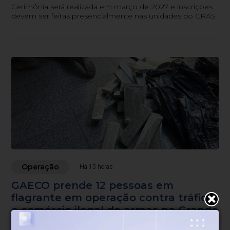
Cerimônia será realizada em março de 2027 e inscrições
devem ser feitas presencialmente nas unidades do CRAS
Operação
Há 15 horas
GAECO prende 12 pessoas em
flagrante em operação contra tráfico
e comércio ilegal de armas na Grande
Florianópolis