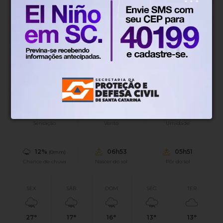
Operação 'Caminho Sem Volta' cumpre 28 mandados de
busca em sete cidades, incluindo Foz do Iguaçu, no
Paraná.
Blumenau, SC
16°
Tempo nublado
Mín.
19°
Máx.
29°
16°
1.4km/h
100%
Sensação
Vento
Umidade
12%
06h53
05h51
(0mm)
Chance de chuva
Nascer do sol
Pôr do sol
SEX
SÁB
DOM
SEG
TER
27°
17°
16°
13°
13°