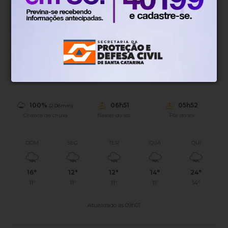
Blumenau, SC
15°
Chuvas esparsas
Mín.
12°
Máx.
18°
15°
0.16km/h
100%
Sensação
Vento
Umidade
100%
06h51
05h52
(2.08mm)
Chance de chuva
Nascer do sol
Pôr do sol
DOM
SEG
TER
QUA
QUI
16°
12°
12°
14°
24°
11°
11°
11°
11°
14°
Atualizado às 09h01