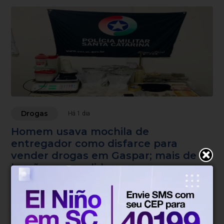
Drogas
Há 1 dia
Homem usava mochila de
entregador como disfarce para
vender drogas em Gaspar; mais de 11
kg são apreendidos
Mulher encontrada na residência indicou quarto onde
havia grande quantidade de entorpecentes.