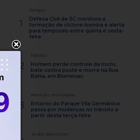
Tempo
Defesa Civil de SC monitora a
1
formação de ciclone-bomba e alerta
para temporais entre quinta e sexta-
feira
Trânsito
2
Homem perde controle da moto,
bate contra poste e morre na Rua
Bahia, em Blumenau
Atenção, motoristas
3
Entorno do Parque Vila Germânica
passa por mudanças no trânsito a
partir desta terça-feira
André Bonomini