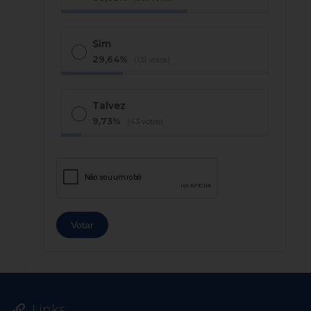
Sim
29,64%
(131 votos)
Talvez
9,73%
(43 votos)
Links