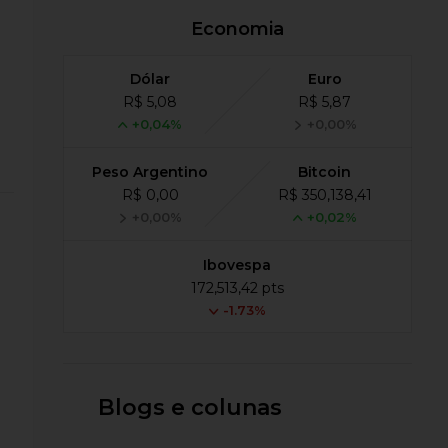
i
Economia
Dólar
Euro
R$ 5,08
R$ 5,87
+0,04%
+0,00%
Peso Argentino
Bitcoin
R$ 0,00
R$ 350,138,41
+0,00%
+0,02%
Ibovespa
172,513,42 pts
-1.73%
Blogs e colunas