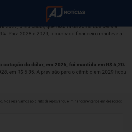
 que indica o crescimento da economia brasileira,
a 2027, o indicador, que resulta da soma dos bens e
,69%. Para 2028 e 2029, o mercado financeiro manteve a
ro reduz projeção
5,30%
 cotação do dólar, em 2026, foi mantida em R$ 5,20.
28, em R$ 5,35. A previsão para o câmbio em 2029 ficou
Taxa básica de juros foi mantida pelos analistas em 14
lo. Nos reservamos ao direito de reprovar ou eliminar comentários em desacordo