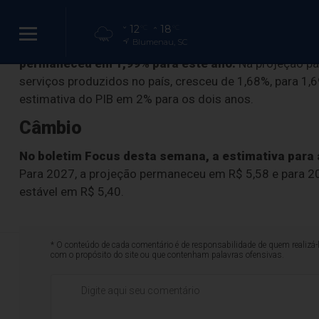
PIB
12
18
°C
°C
Blumenau, SC
A estimativa média de Produto Interno Bruto (PIB),
permaneceu em 1,99% para este ano.
Na projeção par
serviços produzidos no país, cresceu de 1,68%, para 1
estimativa do PIB em 2% para os dois anos.
Mercado financei
Câmbio
No boletim Focus desta semana, a estimativa para a
Para 2027, a projeção permaneceu em R$ 5,58 e para 20
estável em R$ 5,40.
* O conteúdo de cada comentário é de responsabilidade de quem realizá-
com o propósito do site ou que contenham palavras ofensivas.