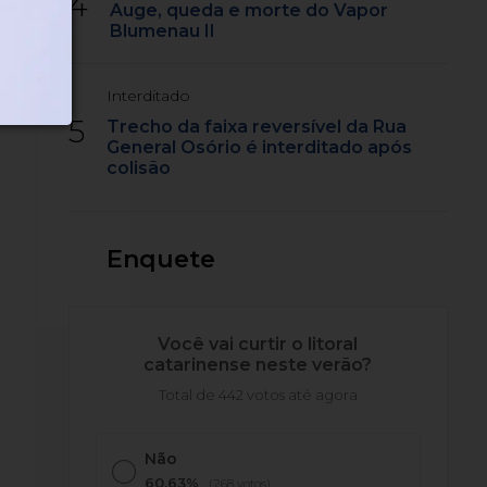
4
Auge, queda e morte do Vapor
Blumenau II
Interditado
5
Trecho da faixa reversível da Rua
General Osório é interditado após
colisão
Enquete
Você vai curtir o litoral
catarinense neste verão?
Total de 442 votos até agora
Não
60,63%
(268 votos)