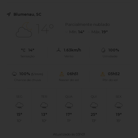
Blumenau, SC
14°
Parcialmente nublado
Mín.
14°
Máx.
19°
14°
1.63km/h
100%
Sensação
Vento
Umidade
100%
06h51
05h52
(5.1mm)
Chance de chuva
Nascer do sol
Pôr do sol
SEG
TER
QUA
QUI
SEX
15°
13°
17°
25°
19°
10°
10°
11°
13°
15°
Atualizado às 03h01