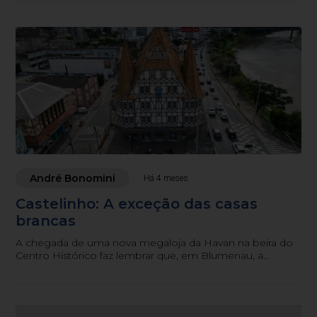
registrando uma história que, hoje, você pode ouvir e
voltar no tempo
André Bonomini
Há 4 meses
Castelinho: A exceção das casas
brancas
A chegada de uma nova megaloja da Havan na beira do
Centro Histórico faz lembrar que, em Blumenau, a
exceção contraria a regra padrão de uma rede varejista. O
velho castelinho da Moellmann que o diga