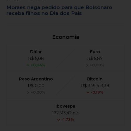
Moraes nega pedido para que Bolsonaro
receba filhos no Dia dos Pais
Economia
Dólar
Euro
R$ 5,08
R$ 5,87
+0,04%
+0,00%
Peso Argentino
Bitcoin
R$ 0,00
R$ 349,413,39
+0,00%
-0,19%
Ibovespa
172,513,42 pts
-1.73%