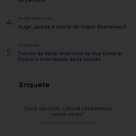
terça-feira
André Bonomini
4
Auge, queda e morte do Vapor Blumenau II
Interditado
5
Trecho da faixa reversível da Rua General
Osório é interditado após colisão
Enquete
Você vai curtir o litoral catarinense
neste verão?
Total de 442 votos até agora