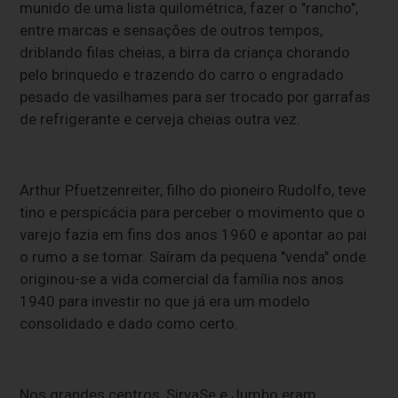
munido de uma lista quilométrica, fazer o "rancho",
entre marcas e sensações de outros tempos,
driblando filas cheias, a birra da criança chorando
pelo brinquedo e trazendo do carro o engradado
pesado de vasilhames para ser trocado por garrafas
de refrigerante e cerveja cheias outra vez.
Arthur Pfuetzenreiter, filho do pioneiro Rudolfo, teve
tino e perspicácia para perceber o movimento que o
varejo fazia em fins dos anos 1960 e apontar ao pai
o rumo a se tomar. Saíram da pequena "venda" onde
originou-se a vida comercial da família nos anos
1940 para investir no que já era um modelo
consolidado e dado como certo.
Nos grandes centros, SirvaSe e Jumbo eram