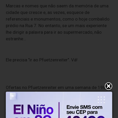
Marcas e nomes que não saem da memória de uma
cidade que cresce e, as vezes, esquece de
referenciais e monumentos, como o hoje combalido
prédio na Rua 7. No entanto, se um mais experiente
lhe dirigir a palavra para ir ao supermercado, não
estranhe…
Ele precisa "ir ao Pfuetzenreiter". Vá!
Ofertas no Pfuetzenreiter em uma semana de 1980
(Foto: JSC / Arquivo Histórico)
* O conteúdo de cada comentário é de responsabilidade de quem realizá-lo.
Nos reservamos ao direito de reprovar ou eliminar comentários em desacordo
com o propósito do site ou que contenham palavras ofensivas.