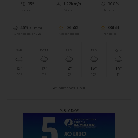
15°
1.22km/h
100%
Sensação
Vento
Umidade
45%
06h52
05h51
(0.1mm)
Chance de chuva
Nascer do sol
Pôr do sol
SÁB
DOM
SEG
TER
QUA
19°
17°
12°
13°
14°
14°
11°
10°
10°
11°
Atualizado às 00h01
PUBLICIDADE