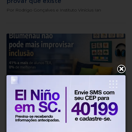
provar que existe
Por Rodrigo Gonçalves e Instituto Vinícius Ian
Rodrigo Gonçalves
Há 6 meses
Blumenau não pode mais improvisar
inclusão de alunos autistas; 41% a
mais de alunos TEA, 0% de preparo
Por Rodrigo Gonçalves e Instituto Vinícius Ian