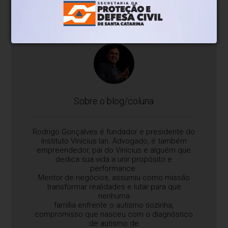
Sobre o blog/coluna
Rodrigo Gonçalves é fundador e presidente do
Instituto Vinícius Ian. Advogado, é também
empreendedor, pai do Vinícius e alguém que
dedica sua vida a unir propósito e
performance.
Mentor de negócios, assumiu como missão
transformar realidades e lutar para que
nenhuma
família enfrente o autismo sozinha,
compromisso que nasceu com o diagnóstico
de autismo de