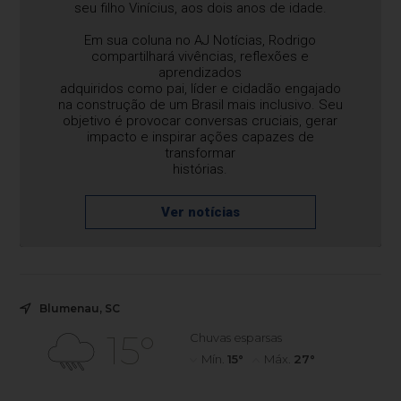
seu filho Vinícius, aos dois anos de idade.
Em sua coluna no AJ Notícias, Rodrigo
compartilhará vivências, reflexões e
aprendizados
adquiridos como pai, líder e cidadão engajado
na construção de um Brasil mais inclusivo. Seu
objetivo é provocar conversas cruciais, gerar
impacto e inspirar ações capazes de
transformar
histórias.
Ver notícias
Blumenau, SC
15°
Chuvas esparsas
Mín.
15°
Máx.
27°