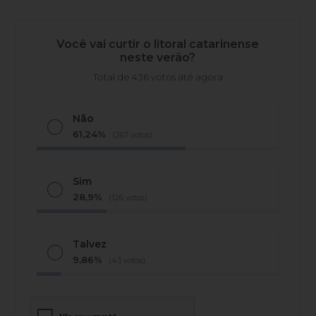
Você vai curtir o litoral catarinense
neste verão?
Total de 436 votos até agora
Não
61,24%
(267 votos)
Sim
28,9%
(126 votos)
Talvez
9,86%
(43 votos)