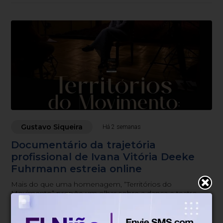
Blumenau.
Gustavo Siqueira
Há 2 semanas
Documentário da trajetória
profissional de Ivana Vitória Deeke
Fuhrmann estreia online
Mais do que uma homenagem, “Territórios do
Movimento” propõe um olhar sobre a dança e teatro
como patrimônio cultural, memória coletiva e
experiência educativa.