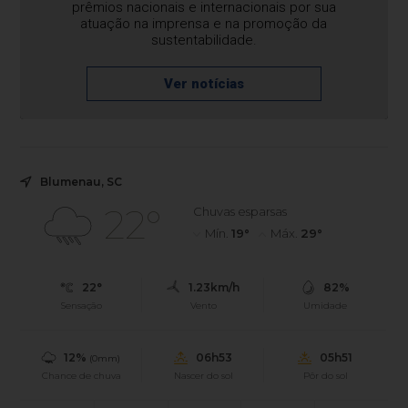
prêmios nacionais e internacionais por sua
atuação na imprensa e na promoção da
sustentabilidade.
Ver notícias
Blumenau, SC
22°
Chuvas esparsas
Mín.
19°
Máx.
29°
22°
1.23km/h
82%
Sensação
Vento
Umidade
12%
06h53
05h51
(0mm)
Chance de chuva
Nascer do sol
Pôr do sol