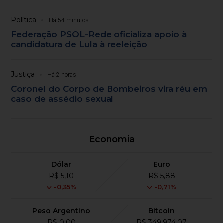
Política
Há 54 minutos
Federação PSOL-Rede oficializa apoio à
candidatura de Lula à reeleição
Justiça
Há 2 horas
Coronel do Corpo de Bombeiros vira réu em
caso de assédio sexual
Economia
Dólar
Euro
R$ 5,10
R$ 5,88
-0,35%
-0,71%
Peso Argentino
Bitcoin
R$ 0,00
R$ 349,974,07