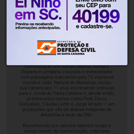
Sobre o blog/coluna
Com mais de 26 anos de trajetória na
comunicação em Santa Catarina, Gustavo
Siqueira é jornalista, colunista e entrevistador
com passagens marcantes pela TV, imprensa
escrita e rádio. Natural de Blumenau, iniciou
sua carreira aos 11 anos escrevendo crônicas
para o Jornal de Santa Catarina e, desde então,
já entrevistou nomes como Pelé, Dercy
Gonçalves, Cláudia Leitte e Jorge Amado — em
produções que vão de aldeias indígenas da
Amazônia à sede da ONU.
Reconhecido por valorizar talentos locais e
novos nomes da comunicação, coleciona