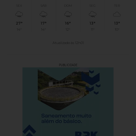
SEX
SÁB
DOM
SEG
TER
27°
17°
16°
13°
13°
14°
14°
12°
11°
10°
Atualizado às 12h01
PUBLICIDADE