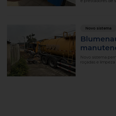
e prestadores de s
Novo sistema
Blumenau
manutenç
Novo sistema permi
roçadas e limpeza 