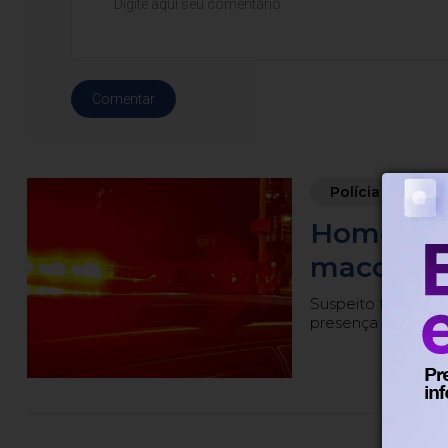
Comentar
Polícia
Há 4
Homem é 
maconha
Suspeito foi abor
presença da Polícia