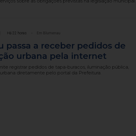
erviços sobre as obrigações previstas na legislação municipal.
Há 22 horas
Em Blumenau
 passa a receber pedidos de
ão urbana pela internet
te registrar pedidos de tapa-buracos, iluminação pública,
urbana diretamente pelo portal da Prefeitura.