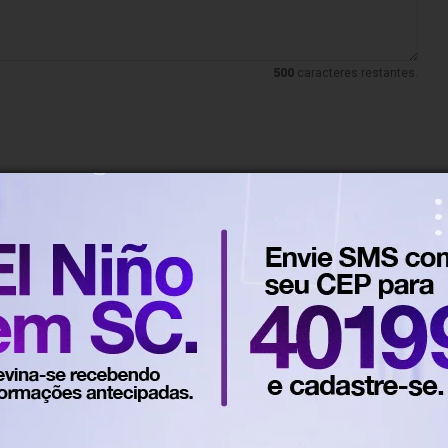
500
caracteres restantes.
 horas
Em Blumenau
preso com quase 15 kg de
 em Blumenau
dado após realizar uma manobra brusca ao perceber a
 Militar