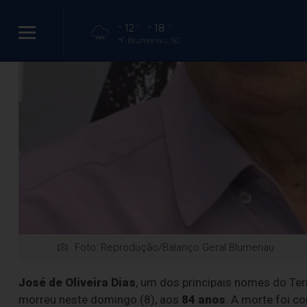
12
18
°C
°C
Blumenau, SC
Referência do 
aos 84 
Integrante da Família Dia
Foto: Reprodução/Balanço Geral Blumenau
José de Oliveira Dias
, um dos principais nomes do Ter
morreu neste domingo (8), aos
84 anos
. A morte foi c