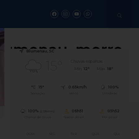
Blumenau, morre
Blumenau, SC
15°
ira Dias
Chuvas esparsas
Mín.
12°
Máx.
18°
de Reis em Santa Catarina.
15°
0.65km/h
100%
Sensação
Vento
Umidade
100%
06h51
05h52
(2.08mm)
Chance de chuva
Nascer do sol
Pôr do sol
DOM
SEG
TER
QUA
QUI