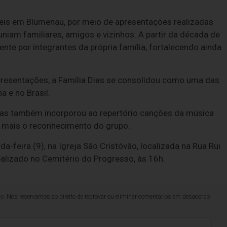
Reis em Blumenau, por meio de apresentações realizadas
euniam familiares, amigos e vizinhos. A partir da década de
te por integrantes da própria família, fortalecendo ainda
apresentações, a Família Dias se consolidou como uma das
a e no Brasil.
Dias também incorporou ao repertório canções da música
da mais o reconhecimento do grupo.
a-feira (9), na Igreja São Cristóvão, localizada na Rua Rui
alizado no Cemitério do Progresso, às 16h.
lo. Nos reservamos ao direito de reprovar ou eliminar comentários em desacordo