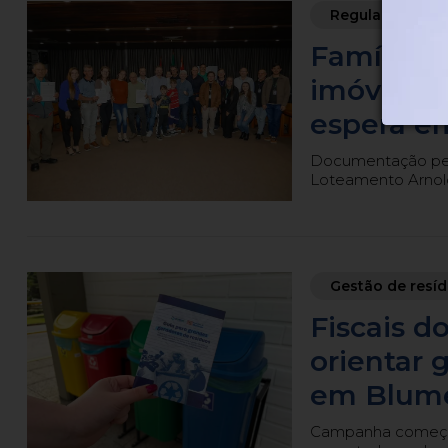
Regularização
Famílias
imóveis 
espera e
Documentação perm
Loteamento Arnold
Gestão de resí
Fiscais 
orientar 
em Blum
Campanha começa n