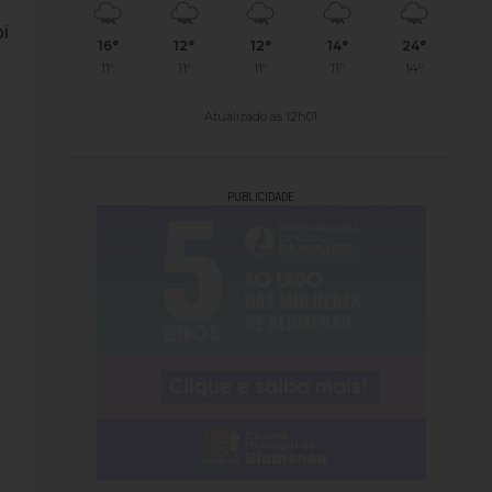
oi
16°
12°
12°
14°
24°
11°
11°
11°
11°
14°
Atualizado às 12h01
PUBLICIDADE