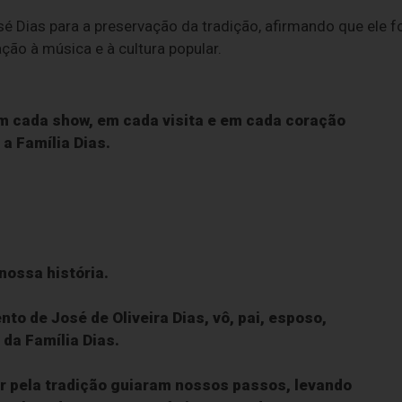
é Dias para a preservação da tradição, afirmando que ele f
ão à música e à cultura popular.
m cada show, em cada visita e em cada coração
 a Família Dias.
ossa história.
o de José de Oliveira Dias, vô, pai, esposo,
da Família Dias.
r pela tradição guiaram nossos passos, levando