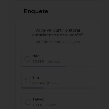
Enquete
Você vai curtir o litoral
catarinense neste verão?
Total de 442 votos até agora
Não
60,63%
(268 votos)
Sim
29,64%
(131 votos)
Talvez
9,73%
(43 votos)