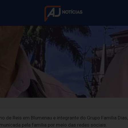
Terno de Reis em 
anos, José de Olive
s dedicou décadas à preservação da tradição do Terno 
no de Reis em Blumenau e integrante do Grupo Família Dias,
omunicada pela família por meio das redes sociais.