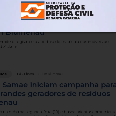
Há 20 horas
Em Blumenau
 recebem documentação de
após mais de duas décadas de
m Blumenau
ite o registro e a abertura de matrícula dos imóveis do
 Zickuhr.
duos
Há 21 horas
Em Blumenau
do Samae iniciam campanha par
grandes geradores de resíduos
enau
a próxima segunda-feira (10) e busca orientar comerciant