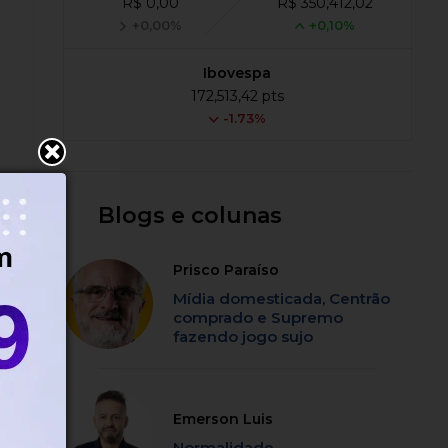
R$ 0,00
R$ 350,412,02
+0,00%
+0,10%
Ibovespa
172,513,42 pts
-1.73%
Blogs e colunas
Prisco Paraíso
Mídia domesticada, Centrão
comprado e Supremo
fazendo jogo sujo
Emerson Luis
Normalidade