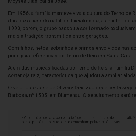
Moysés Dias, pai de José.
Em 1956, a família manteve viva a cultura do Terno de 
durante o período natalino. Inicialmente, as cantorias r
1990, porém, o grupo passou a ser formado exclusivamen
mais a tradição transmitida entre gerações.
Com filhos, netos, sobrinhos e primos envolvidos nas 
principais referências do Terno de Reis em Santa Catarin
Além das músicas ligadas ao Terno de Reis, a Família 
sertaneja raiz, característica que ajudou a ampliar ain
O velório de José de Oliveira Dias acontece nesta segund
Barbosa, nº 1505, em Blumenau. O sepultamento será re
* O conteúdo de cada comentário é de responsabilidade de quem realizá-
com o propósito do site ou que contenham palavras ofensivas.