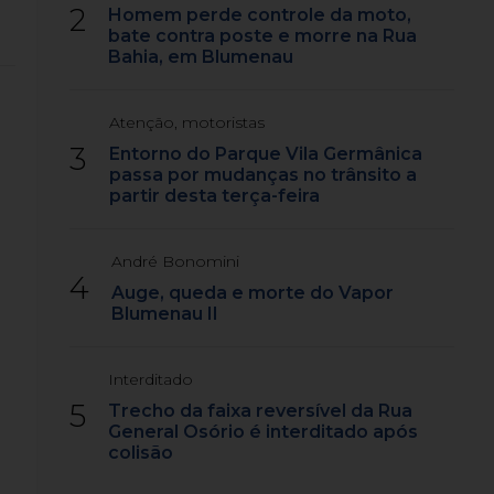
2
Homem perde controle da moto,
bate contra poste e morre na Rua
Bahia, em Blumenau
Atenção, motoristas
3
Entorno do Parque Vila Germânica
passa por mudanças no trânsito a
partir desta terça-feira
André Bonomini
4
Auge, queda e morte do Vapor
Blumenau II
Interditado
5
Trecho da faixa reversível da Rua
General Osório é interditado após
colisão