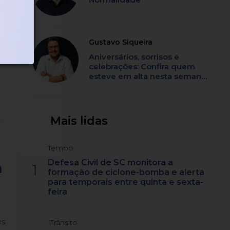
Gustavo Siqueira
Aniversários, sorrisos e
celebrações: Confira quem
esteve em alta nesta semana
em SC
Mais lidas
Tempo
Defesa Civil de SC monitora a
a
1
formação de ciclone-bomba e alerta
para temporais entre quinta e sexta-
feira
es
Trânsito