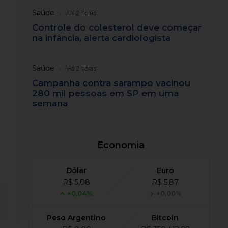
Saúde
Há 2 horas
Controle do colesterol deve começar
na infância, alerta cardiologista
Saúde
Há 2 horas
Campanha contra sarampo vacinou
280 mil pessoas em SP em uma
semana
Economia
Dólar
Euro
R$ 5,08
R$ 5,87
+0,04%
+0,00%
Peso Argentino
Bitcoin