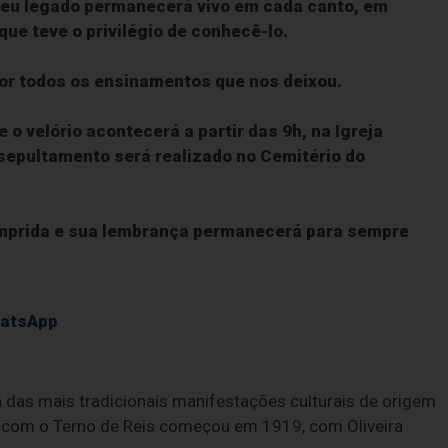
 Seu legado permanecerá vivo em cada canto, em
ue teve o privilégio de conhecê-lo.
or todos os ensinamentos que nos deixou.
 velório acontecerá a partir das 9h, na Igreja
 sepultamento será realizado no Cemitério do
umprida e sua lembrança permanecerá para sempre
hatsApp
 das mais tradicionais manifestações culturais de origem
as com o Terno de Reis começou em 1919, com Oliveira