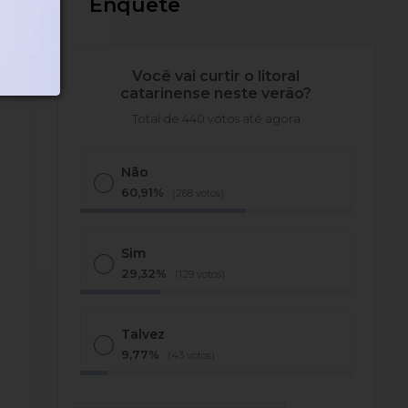
Enquete
Você vai curtir o litoral
catarinense neste verão?
Total de 440 votos até agora
Não
60,91%
(268 votos)
Sim
29,32%
(129 votos)
Talvez
9,77%
(43 votos)