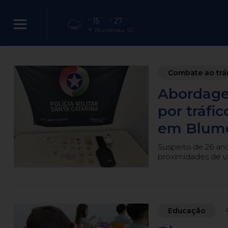
15
27
°C
°C
Comentar
Blumenau, SC
Jovem é encont
Combate ao trá
Abordage
bairro Vorst
por tráfi
em Blum
Crime foi registra
Suspeito de 26 an
proximidades de u
Educação