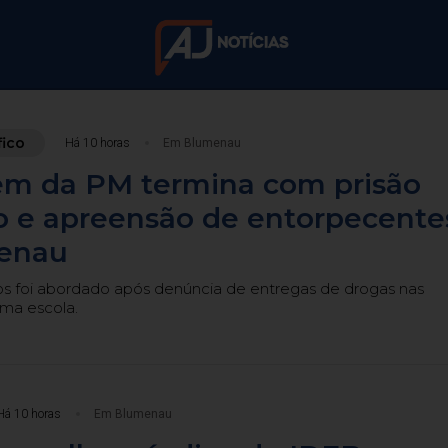
500
caracteres restantes.
rado morto com ti
fico
Há 10 horas
Em Blumenau
m da PM termina com prisão
adt; três suspeito
co e apreensão de entorpecente
enau
do na madrugada desta segunda-feira na Rua Dr. Oswal
os foi abordado após denúncia de entregas de drogas nas
ma escola.
Há 10 horas
Em Blumenau