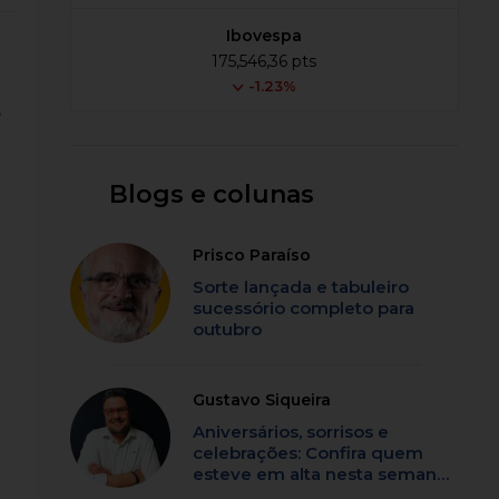
Ibovespa
175,546,36 pts
-1.23%
e
Blogs e colunas
Prisco Paraíso
Sorte lançada e tabuleiro
sucessório completo para
outubro
Gustavo Siqueira
Aniversários, sorrisos e
celebrações: Confira quem
esteve em alta nesta semana
em SC