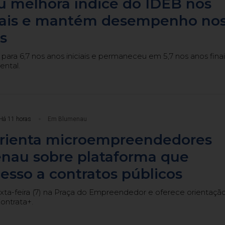
 melhora índice do IDEB nos
ciais e mantém desempenho no
s
 para 6,7 nos anos iniciais e permaneceu em 5,7 nos anos finai
ntal.
Há 11 horas
Em Blumenau
orienta microempreendedores
nau sobre plataforma que
esso a contratos públicos
xta-feira (7) na Praça do Empreendedor e oferece orientaçã
ontrata+.