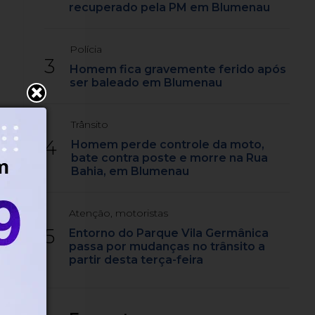
recuperado pela PM em Blumenau
Polícia
3
Homem fica gravemente ferido após
ser baleado em Blumenau
Trânsito
4
Homem perde controle da moto,
bate contra poste e morre na Rua
Bahia, em Blumenau
Atenção, motoristas
5
Entorno do Parque Vila Germânica
passa por mudanças no trânsito a
partir desta terça-feira