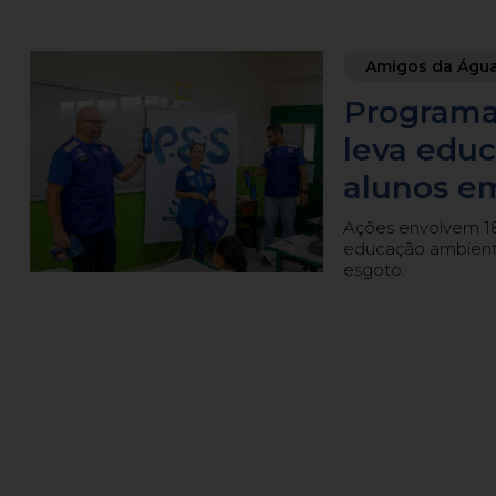
Amigos da Águ
Programa
leva educ
alunos e
Ações envolvem 187
educação ambienta
esgoto.