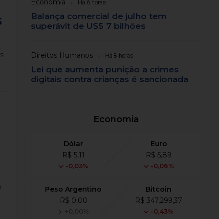
Economia
Há 6 horas
Balança comercial de julho tem
s
superávit de US$ 7 bilhões
s
Direitos Humanos
Há 8 horas
Lei que aumenta punição a crimes
digitais contra crianças é sancionada
Economia
Dólar
Euro
R$ 5,11
R$ 5,89
-0,03%
-0,06%
o
Peso Argentino
Bitcoin
R$ 0,00
R$ 347,299,37
+0,00%
-0,43%