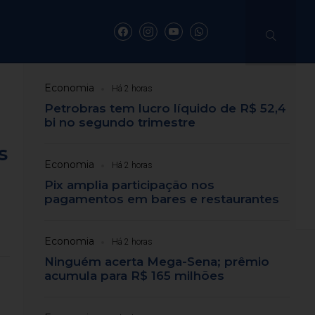
Últimas notícias
Economia
Há 2 horas
ros no rosto no
Petrobras tem lucro líquido de R$ 52,4
bi no segundo trimestre
s são detidos
s
Economia
Há 2 horas
Pix amplia participação nos
do Neves Espíndola.
pagamentos em bares e restaurantes
Economia
Há 2 horas
Ninguém acerta Mega-Sena; prêmio
acumula para R$ 165 milhões