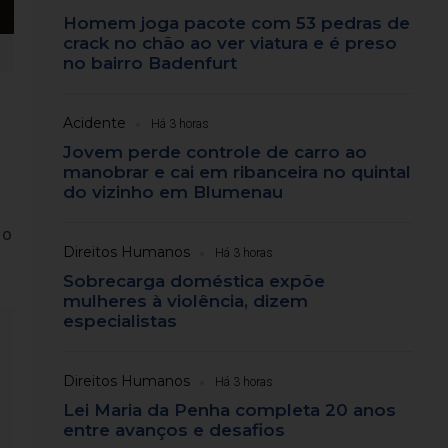
Homem joga pacote com 53 pedras de
crack no chão ao ver viatura e é preso
no bairro Badenfurt
Acidente
Há 3 horas
Jovem perde controle de carro ao
manobrar e cai em ribanceira no quintal
do vizinho em Blumenau
 o
Direitos Humanos
Há 3 horas
Sobrecarga doméstica expõe
mulheres à violência, dizem
especialistas
Direitos Humanos
Há 3 horas
Lei Maria da Penha completa 20 anos
entre avanços e desafios