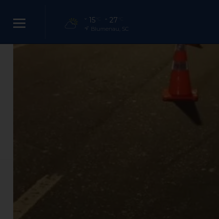
15
27
°C
°C
Blumenau, SC
Operação de 
resu
Ação do 10º Batalhão da Pol