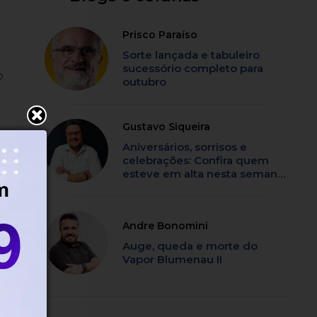
Prisco Paraíso
Sorte lançada e tabuleiro
sucessório completo para
o
outubro
Gustavo Siqueira
Aniversários, sorrisos e
celebrações: Confira quem
esteve em alta nesta semana
em SC
s
Andre Bonomini
Auge, queda e morte do
Vapor Blumenau II