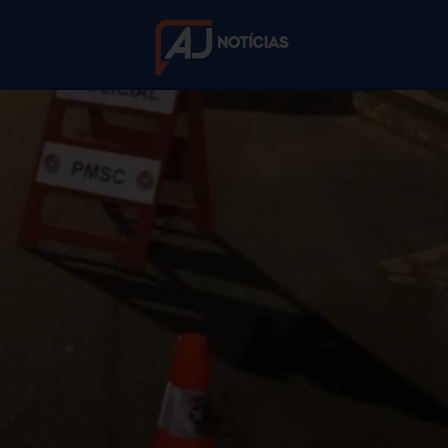
trânsito no Centr
lta em nove autu
ícia Militar abordou 19 veículos e não registrou ocorr