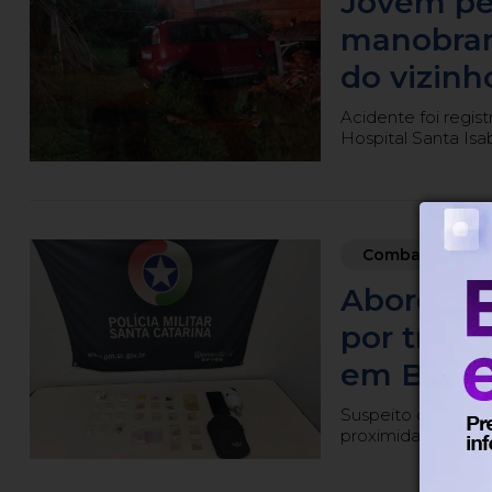
Jovem per
manobrar 
do vizin
Acidente foi regis
Hospital Santa Isab
Combate ao trá
Abordage
por tráfi
em Blum
Suspeito de 26 an
proximidades de u