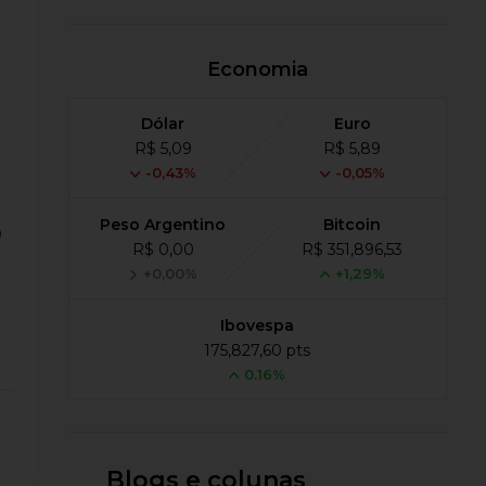
Economia
Dólar
Euro
R$ 5,09
R$ 5,89
-0,43%
-0,05%
o
Peso Argentino
Bitcoin
R$ 0,00
R$ 351,896,53
+0,00%
+1,29%
Ibovespa
175,827,60 pts
0.16%
Blogs e colunas