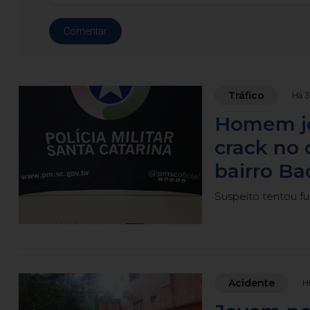
Comentar
Tráfico
Há 3
Homem jo
crack no 
bairro Ba
Suspeito tentou fu
Acidente
H