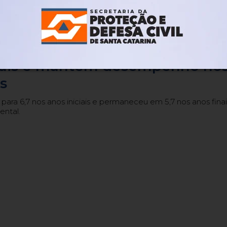
Há 19 horas
Em Blumenau
 melhora índice do IDEB nos
ciais e mantém desempenho no
s
 para 6,7 nos anos iniciais e permaneceu em 5,7 nos anos finai
ntal.