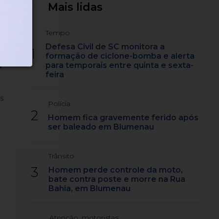
Mais lidas
Tempo
Defesa Civil de SC monitora a
1
formação de ciclone-bomba e alerta
s
para temporais entre quinta e sexta-
feira
s
Polícia
2
Homem fica gravemente ferido após
ser baleado em Blumenau
Trânsito
3
Homem perde controle da moto,
bate contra poste e morre na Rua
Bahia, em Blumenau
Atenção, motoristas