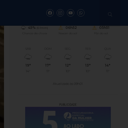
22°
1.57km/h
82%
Sensação
Vento
Umidade
45%
06h52
05h51
(0.1mm)
Chance de chuva
Nascer do sol
Pôr do sol
o de Blumenau
SÁB
DOM
SEG
TER
QUA
ações
19°
17°
12°
13°
14°
14°
11°
10°
10°
11°
ências criminais ou prisões.
Atualizado às 09h01
PUBLICIDADE