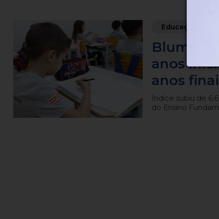
Educação
Blumenau
anos ini
anos finai
Índice subiu de 6,6
do Ensino Fundame