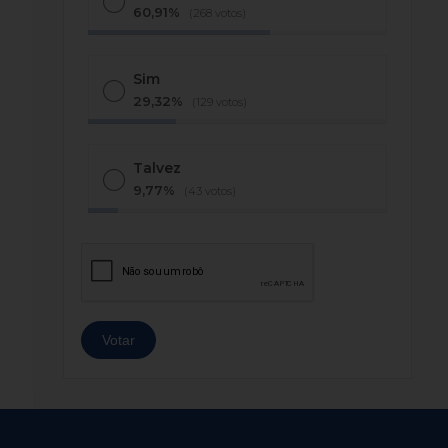
60,91%
(268 votos)
Sim
29,32%
(129 votos)
Talvez
9,77%
(43 votos)