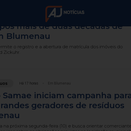
Há 16 horas
Em Blumenau
 recebem documentação de
após mais de duas décadas de
m Blumenau
us Christi altera 
ite o registro e a abertura de matrícula dos imóveis do
 Zickuhr.
menau nesta quint
al de Trânsito orientará motoristas e pedestres dura
duos
Há 17 horas
Em Blumenau
do Samae iniciam campanha par
grandes geradores de resíduos
enau
a próxima segunda-feira (10) e busca orientar comerciant