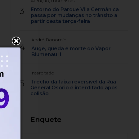
Atenção, motoristas
3
Entorno do Parque Vila Germânica
passa por mudanças no trânsito a
partir desta terça-feira
André Bonomini
4
Auge, queda e morte do Vapor
Blumenau II
Interditado
5
Trecho da faixa reversível da Rua
General Osório é interditado após
colisão
Enquete