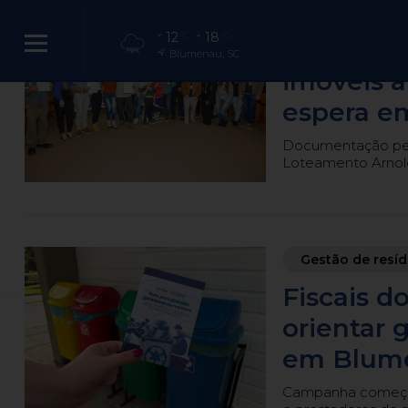
Regularização
12
18
°C
°C
Famílias
Blumenau, SC
imóveis 
espera e
Procissão de Corp
Documentação perm
Loteamento Arnold
de Blu
Guarda Municip
Gestão de resí
Fiscais 
orientar 
em Blum
Campanha começa n