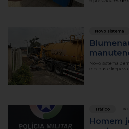
e prestadores de s
Novo sistema
Blumenau
manutenç
Novo sistema permi
roçadas e limpeza 
Tráfico
Há 1
Homem jo