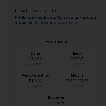
Prisco Paraíso
Há 14 horas
Mídia domesticada, Centrão comprado
e Supremo fazendo jogo sujo
Economia
Dólar
Euro
R$ 5,08
R$ 5,87
+0,04%
+0,00%
Peso Argentino
Bitcoin
R$ 0,00
R$ 350,069,05
+0,00%
0,00%
Ibovespa
172,513,42 pts