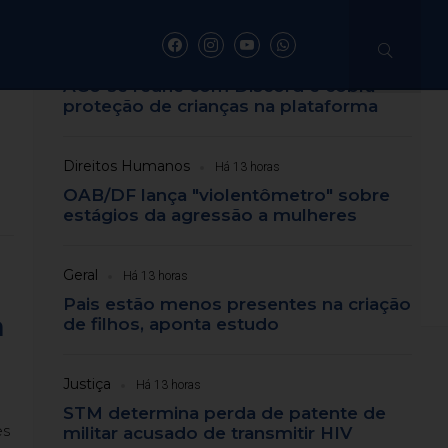
Últimas notícias
Direitos Humanos
Há 8 horas
AGU se reúne com Discord e cobra
proteção de crianças na plataforma
trânsito no Centro
Direitos Humanos
Há 13 horas
OAB/DF lança "violentômetro" sobre
a-feira
estágios da agressão a mulheres
Geral
nte a procissão
Há 13 horas
Pais estão menos presentes na criação
a
de filhos, aponta estudo
Justiça
Há 13 horas
STM determina perda de patente de
es
militar acusado de transmitir HIV