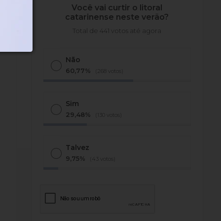
Você vai curtir o litoral
catarinense neste verão?
Total de 441 votos até agora
Não
60,77%
(268 votos)
Sim
29,48%
(130 votos)
Talvez
9,75%
(43 votos)