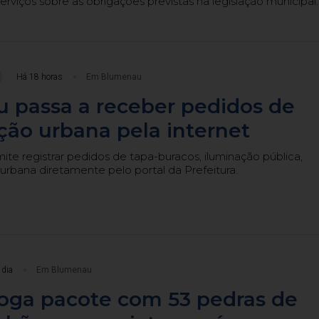
erviços sobre as obrigações previstas na legislação municipal.
Há 18 horas
Em Blumenau
 passa a receber pedidos de
ão urbana pela internet
te registrar pedidos de tapa-buracos, iluminação pública,
urbana diretamente pelo portal da Prefeitura.
 dia
Em Blumenau
ga pacote com 53 pedras de