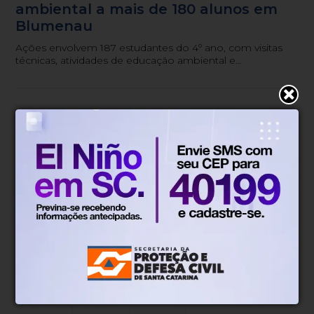
ambiental a mais de 180 alunos em
Blumenau
Ações envolvem 187 estudantes do 4º ano, com visitas
técnicas, atividades de educação ambiental e
aprendizado sobre tratamento de água, resíduos e
esgoto.
Blumenau, SC
22°
Tempo nublado
Mín.
19°
Máx.
29°
22°
1.34km/h
78%
Sensação
Vento
Umidade
12%
06h53
05h51
(0mm)
Chance de chuva
Nascer do sol
Pôr do sol
SEX
SÁB
DOM
SEG
TER