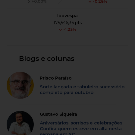
+0,00%
-0,28%
Ibovespa
175,546,36 pts
-1.23%
Blogs e colunas
Prisco Paraíso
Sorte lançada e tabuleiro sucessório
completo para outubro
Gustavo Siqueira
Aniversários, sorrisos e celebrações:
Confira quem esteve em alta nesta
semana em SC