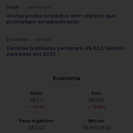
Saúde
Há 49 minutos
Anvisa proíbe produtos sem registro que
prometiam emagrecimento
Economia
Há 1 hora
Famílias brasileiras perderam R$ 62,5 bilhões
para bets em 2025
Economia
Dólar
Euro
R$ 5,11
R$ 5,89
-0,14%
-0,48%
Peso Argentino
Bitcoin
R$ 0,00
R$ 349,129,32