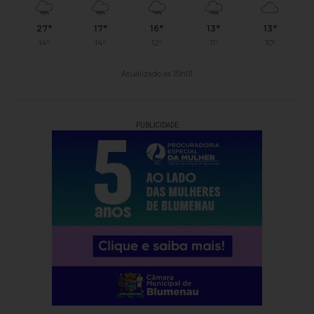
27°
17°
16°
13°
13°
14°
14°
12°
11°
10°
Atualizado às 15h01
PUBLICIDADE