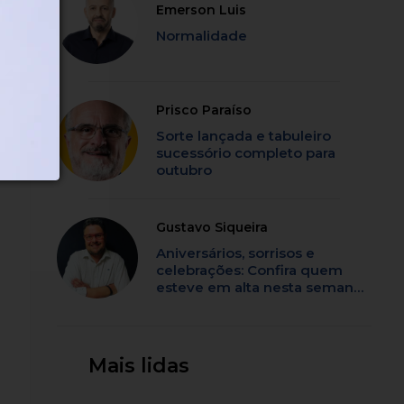
Emerson Luis
Normalidade
Prisco Paraíso
Sorte lançada e tabuleiro
sucessório completo para
outubro
Gustavo Siqueira
Aniversários, sorrisos e
celebrações: Confira quem
esteve em alta nesta semana
em SC
Mais lidas