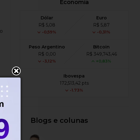
Economia
Dólar
Euro
R$ 5,08
R$ 5,87
ão
-0,59%
-0,31%
Peso Argentino
Bitcoin
R$ 0,00
R$ 349,743,46
-3,12%
+0,83%
Ibovespa
172,513,42 pts
o
-1.73%
Blogs e colunas