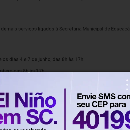
e demais serviços ligados à Secretaria Municipal de Educaç
 os dias 4 e 7 de junho, das 8h às 17h.
ambém das 8h às 17h.
etaria de Saúde e os demais serviços especializados estarã
ento normal na sexta-feira, das 7h às 18h.