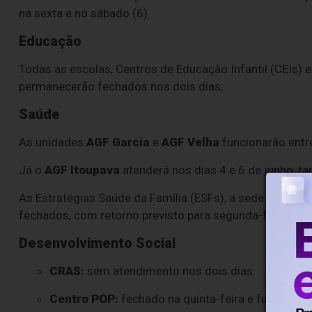
na sexta e no sábado (6).
Educação
Todas as escolas, Centros de Educação Infantil (CEIs) 
permanecerão fechados nos dois dias.
Saúde
As unidades
AGF Garcia
e
AGF Velha
funcionarão entre
Já o
AGF Itoupava
atenderá nos dias 4 e 6 de junho, t
As Estratégias Saúde da Família (ESFs), a sede da Secr
fechados, com retorno previsto para segunda-feira.
Desenvolvimento Social
CRAS:
sem atendimento nos dois dias.
Centro POP:
fechado na quinta-feira e funcionam