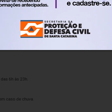
endimento normal na sexta-feira e sábado até às 12h.
useu de Arte de Blumenau (MAB) e o Mausoléu Dr. Blumenau
h.
das 6h às 23h.
 em caso de chuva.