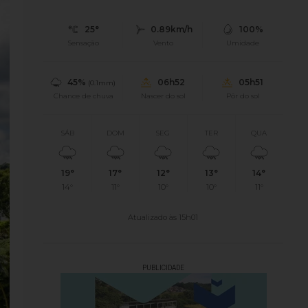
25°
0.89km/h
100%
Sensação
Vento
Umidade
45%
06h52
05h51
(0.1mm)
Chance de chuva
Nascer do sol
Pôr do sol
SÁB
DOM
SEG
TER
QUA
19°
17°
12°
13°
14°
14°
11°
10°
10°
11°
Atualizado às 15h01
PUBLICIDADE