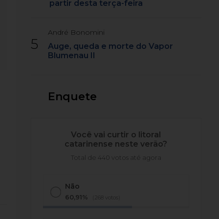
partir desta terça-feira
André Bonomini
5
Auge, queda e morte do Vapor
Blumenau II
Enquete
Você vai curtir o litoral
catarinense neste verão?
Total de 440 votos até agora
Não
60,91%
(268 votos)