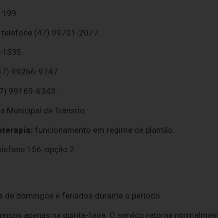
 199.
 telefone (47) 99701-2077.
-1535.
(47) 99266-9747.
47) 99169-6343.
 Municipal de Trânsito.
oterapia:
funcionamento em regime de plantão.
lefone 156, opção 2.
s de domingos e feriados durante o período.
ensos apenas na quinta-feira. O serviço retorna normalmen