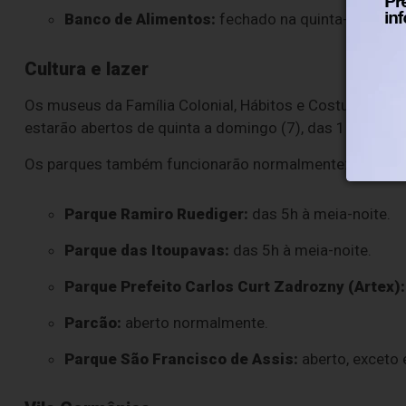
Banco de Alimentos:
fechado na quinta-feira; at
Cultura e lazer
Os museus da Família Colonial, Hábitos e Costumes, M
estarão abertos de quinta a domingo (7), das 10h às 16
Os parques também funcionarão normalmente:
Parque Ramiro Ruediger:
das 5h à meia-noite.
Parque das Itoupavas:
das 5h à meia-noite.
Parque Prefeito Carlos Curt Zadrozny (Artex):
Parcão:
aberto normalmente.
Parque São Francisco de Assis:
aberto, exceto