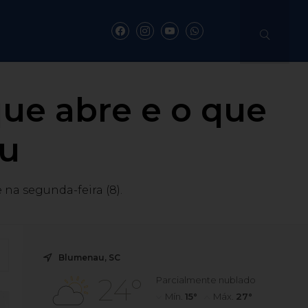
que abre e o que
u
na segunda-feira (8).
Blumenau, SC
24°
Parcialmente nublado
Mín.
15°
Máx.
27°