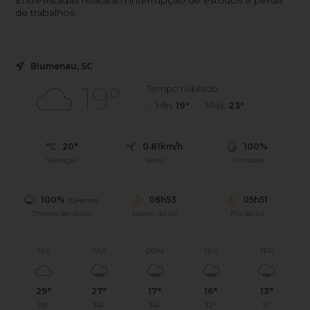
Entrevistadas relataram interrupção de estudos e perda
de trabalhos
Blumenau, SC
19°
Tempo nublado
Mín.
19°
Máx.
23°
20°
0.81km/h
100%
Sensação
Vento
Umidade
100%
06h53
05h51
(1.24mm)
Chance de chuva
Nascer do sol
Pôr do sol
SEX
SÁB
DOM
SEG
TER
29°
27°
17°
16°
13°
19°
14°
14°
12°
11°