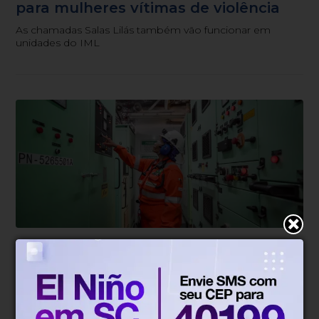
para mulheres vítimas de violência
As chamadas Salas Lilás também vão funcionar em
unidades do IML
Direitos Humanos
Há 1 dia
Governo reúne dados sobre
igualdade salarial de homens e
mulheres