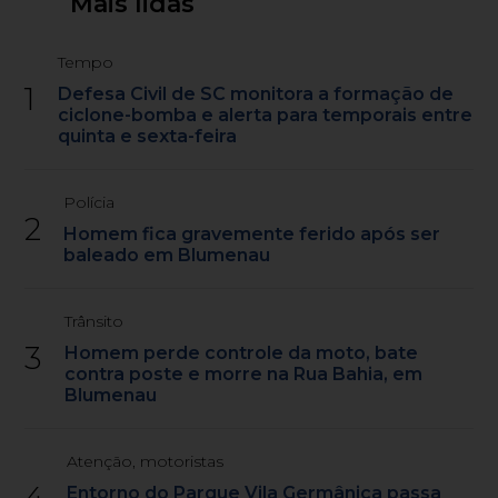
Mais lidas
Tempo
1
Defesa Civil de SC monitora a formação de
ciclone-bomba e alerta para temporais entre
quinta e sexta-feira
Polícia
2
Homem fica gravemente ferido após ser
baleado em Blumenau
Trânsito
3
Homem perde controle da moto, bate
contra poste e morre na Rua Bahia, em
Blumenau
Atenção, motoristas
4
Entorno do Parque Vila Germânica passa