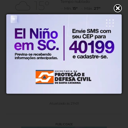
15°
Tempo nublado
Mín.
15°
Máx.
27°
15°
0.86km/h
94%
Sensação
Vento
Umidade
45%
06h52
05h51
(0.1mm)
Chance de chuva
Nascer do sol
Pôr do sol
SÁB
DOM
SEG
TER
QUA
19°
17°
12°
13°
14°
14°
11°
10°
10°
11°
Atualizado às 21h01
PUBLICIDADE