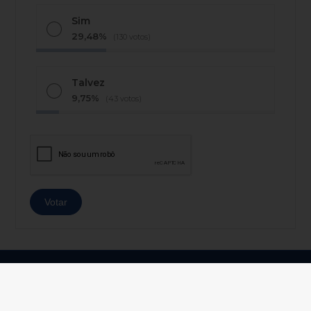
Sim
29,48%
(130 votos)
Talvez
9,75%
(43 votos)
© Copyright 2026 - AJ Notícias - Todos os direitos
reservados