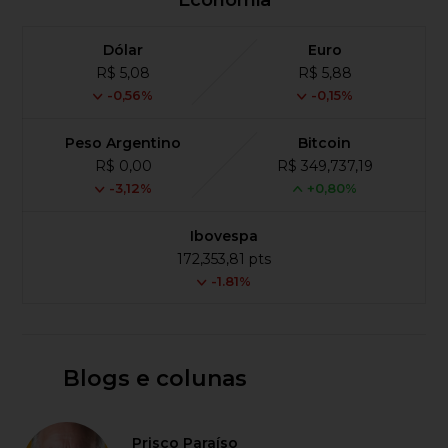
Economia
Dólar
Euro
R$ 5,08
R$ 5,88
-0,56%
-0,15%
Peso Argentino
Bitcoin
R$ 0,00
R$ 349,737,19
-3,12%
+0,80%
Ibovespa
172,353,81 pts
-1.81%
Blogs e colunas
Prisco Paraíso