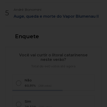
André Bonomini
5
Auge, queda e morte do Vapor Blumenau II
Enquete
Você vai curtir o litoral catarinense
neste verão?
Total de 440 votos até agora
Não
60,91%
(268 votos)
Sim
29,32%