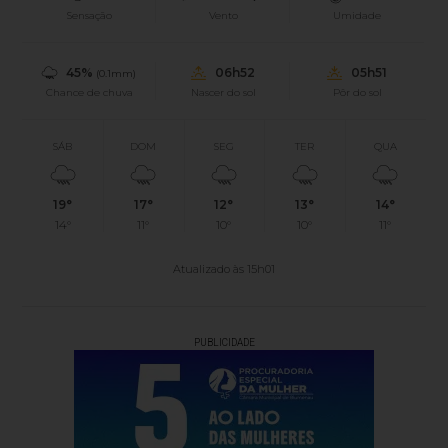
Sensação
Vento
Umidade
45%
06h52
05h51
(0.1mm)
Chance de chuva
Nascer do sol
Pôr do sol
SÁB
DOM
SEG
TER
QUA
19°
17°
12°
13°
14°
14°
11°
10°
10°
11°
Atualizado às 15h01
PUBLICIDADE