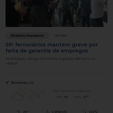
Direitos Humanos
Há 3 dias
SP: ferroviários mantém greve por
falta de garantia de empregos
Mobilização atinge três linhas regulares de trens na
capital
Blumenau, SC
24°
Parcialmente nublado
Mín.
15°
Máx.
27°
25°
0.89km/h
100%