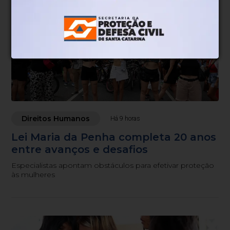
Direitos Humanos
Há 9 horas
Lei Maria da Penha completa 20 anos
entre avanços e desafios
Especialistas apontam obstáculos para efetivar proteção
às mulheres