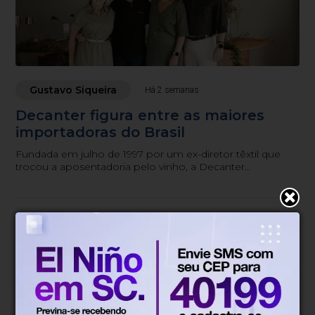
Gustavo Siqueira
Há 2 semanas
Decanter figura entre as maiores
importadoras do Brasil
Fundada em julho de 1997 por um ex-diretor têxtil que
trocou a aposentadoria pelo vinho, a Decanter
comemora neste mês de julho seus 29 anos como uma
das maiores importadoras do Brasil, sem nunca deixar
Blumenau.