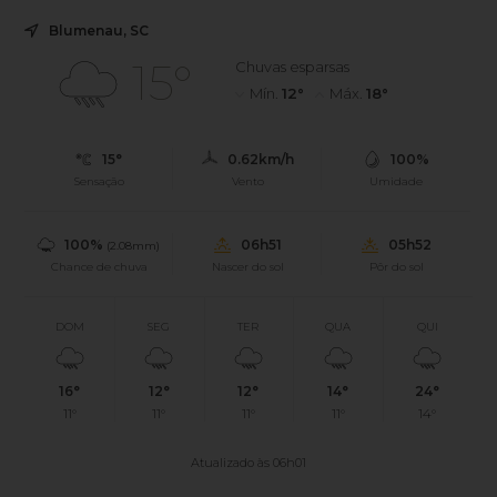
Blumenau, SC
15°
Chuvas esparsas
Mín.
12°
Máx.
18°
15°
0.62km/h
100%
Sensação
Vento
Umidade
100%
06h51
05h52
(2.08mm)
Chance de chuva
Nascer do sol
Pôr do sol
DOM
SEG
TER
QUA
QUI
16°
12°
12°
14°
24°
11°
11°
11°
11°
14°
Atualizado às 06h01