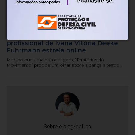
Gustavo Siqueira
Há 3 semanas
Documentário da trajetória
profissional de Ivana Vitória Deeke
Fuhrmann estreia online
Mais do que uma homenagem, “Territórios do
Movimento” propõe um olhar sobre a dança e teatro
como patrimônio cultural, memória coletiva e
experiência educativa.
Sobre o blog/coluna