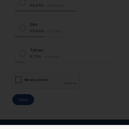
60,63%
(268 votos)
Sim
29,64%
(131 votos)
Talvez
9,73%
(43 votos)