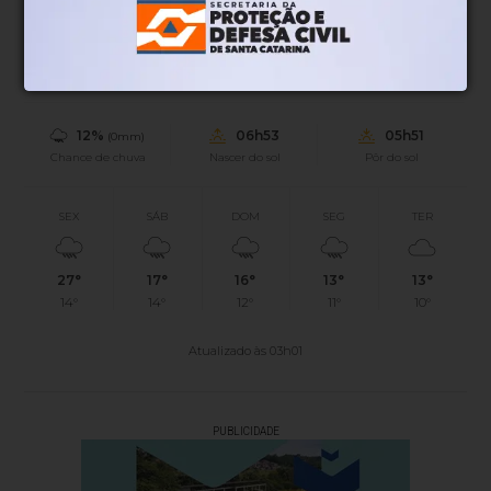
18°
0.94km/h
100%
Sensação
Vento
Umidade
12%
06h53
05h51
(0mm)
Chance de chuva
Nascer do sol
Pôr do sol
SEX
SÁB
DOM
SEG
TER
27°
17°
16°
13°
13°
14°
14°
12°
11°
10°
Atualizado às 03h01
PUBLICIDADE