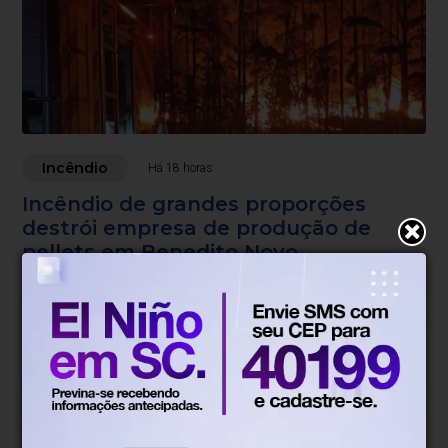
Incêndio
Há 18 horas
Incêndio de grandes proporções
destrói empresa de produção de
pellets em Benedito Novo
Chamas atingiram área de mil metros quadrados e foram
controladas após quase quatro horas de combate.
Blumenau, SC
18°
Tempo nublado
Mín.
19°
Máx.
29°