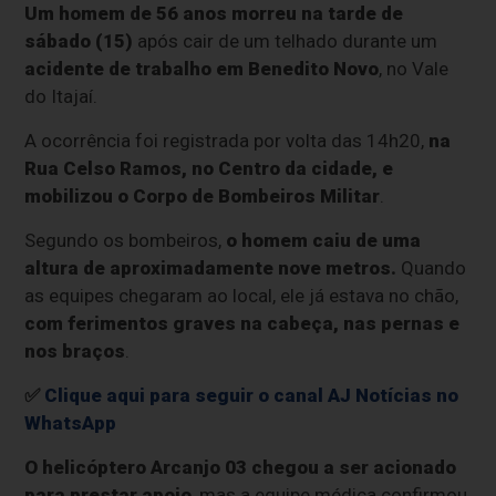
Um homem de 56 anos morreu na tarde de
sábado (15)
após cair de um telhado durante um
acidente de trabalho em Benedito Novo
, no Vale
do Itajaí.
A ocorrência foi registrada por volta das
14h20,
na
Rua Celso Ramos, no Centro da cidade, e
mobilizou o Corpo de Bombeiros Militar
.
Segundo os bombeiros,
o homem caiu de uma
altura de aproximadamente nove metros.
Quando
as equipes chegaram ao local, ele já estava no chão,
com ferimentos graves na cabeça, nas pernas e
nos braços
.
✅
Clique aqui para seguir o canal AJ Notícias no
WhatsApp
O helicóptero Arcanjo 03 chegou a ser acionado
para prestar apoio
, mas a equipe médica confirmou