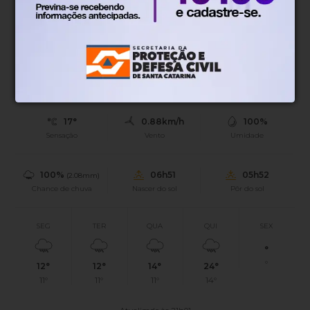
entre janeiro e junho.
Blumenau, SC
17°
Tempo nublado
Mín.
12°
Máx.
18°
17°
0.88km/h
100%
Sensação
Vento
Umidade
100%
06h51
05h52
(2.08mm)
Chance de chuva
Nascer do sol
Pôr do sol
SEG
TER
QUA
QUI
SEX
°
°
12°
12°
14°
24°
11°
11°
11°
14°