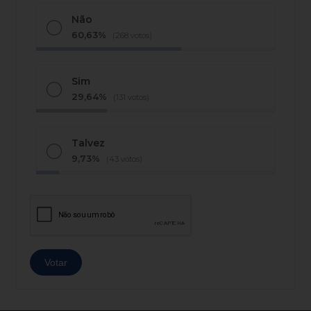
Não
60,63%
(268 votos)
Sim
29,64%
(131 votos)
Talvez
9,73%
(43 votos)