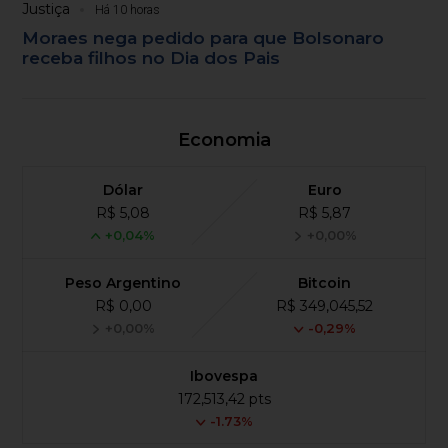
Justiça
Há 10 horas
Moraes nega pedido para que Bolsonaro
receba filhos no Dia dos Pais
Economia
Dólar
Euro
R$ 5,08
R$ 5,87
+0,04%
+0,00%
Peso Argentino
Bitcoin
R$ 0,00
R$ 349,045,52
+0,00%
-0,29%
Ibovespa
172,513,42 pts
-1.73%