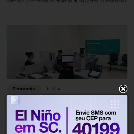
começou; combate às chamas durou cerca de três horas
Economia
Há 1 dia
Número de MEIs cresce em Gaspar e
ultrapassa 9 mil empreendedores
ativos no primeiro semestre
Levantamento aponta aumento no número de
microempreendedores individuais e mais de 2,4 mil
atendimentos realizados pelo Espaço do Empreendedor