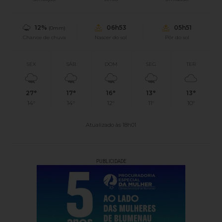
12%
06h53
05h51
(0mm)
Chance de chuva
Nascer do sol
Pôr do sol
SEX
SÁB
DOM
SEG
TER
27°
17°
16°
13°
13°
14°
14°
12°
11°
10°
Atualizado às 18h01
PUBLICIDADE