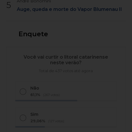
André Bonomini
5
Auge, queda e morte do Vapor Blumenau II
Enquete
Você vai curtir o litoral catarinense
neste verão?
Total de 437 votos até agora
Não
61,1%
(267 votos)
Sim
29,06%
(127 votos)