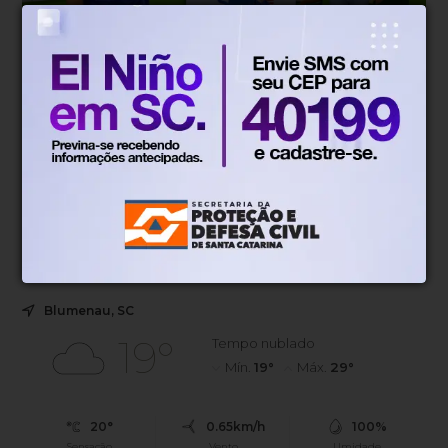
Amigos da Água
Há 5 horas
Programa do Samae retoma
atividades e leva educação
ambiental a mais de 180 alunos em
Blumenau
Ações envolvem 187 estudantes do 4º ano, com visitas
técnicas, atividades de educação ambiental e
aprendizado sobre tratamento de água, resíduos e
esgoto.
Blumenau, SC
19°
Tempo nublado
Mín.
19°
Máx.
29°
20°
0.65km/h
100%
Sensação
Vento
Umidade