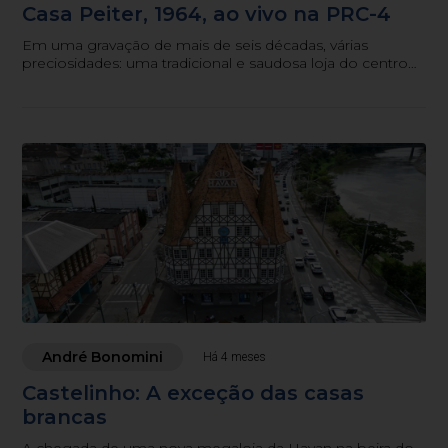
Casa Peiter, 1964, ao vivo na PRC-4
Em uma gravação de mais de seis décadas, várias
preciosidades: uma tradicional e saudosa loja do centro
blumenauense, personalidades históricas e o “microfone
tradicional de Santa Catarina” ao vivo. O jornalismo
registrando uma história que, hoje, você pode ouvir e
voltar no tempo
André Bonomini
Há 4 meses
Castelinho: A exceção das casas
brancas
A chegada de uma nova megaloja da Havan na beira do