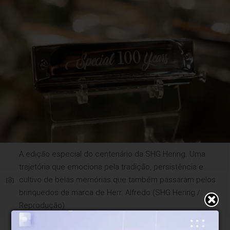
A edição especial do centenário da SHG Hering. Uma
trajetória que emociona pela tradição, persistência e
cultivo de belas memórias que também passaram pelos
brinquedos da marca de Herr. Alfredo (SHG Hering /
Reprodução)
Mas impossivel não sorrir, entre modelos reluzentes