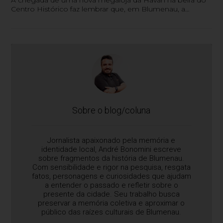
Centro Histórico faz lembrar que, em Blumenau, a
exceção contraria a regra padrão de uma rede varejista. O
velho castelinho da Moellmann que o diga
Sobre o blog/coluna
Jornalista apaixonado pela memória e
identidade local, André Bonomini escreve
sobre fragmentos da história de Blumenau.
Com sensibilidade e rigor na pesquisa, resgata
fatos, personagens e curiosidades que ajudam
a entender o passado e refletir sobre o
presente da cidade. Seu trabalho busca
preservar a memória coletiva e aproximar o
público das raízes culturais de Blumenau.