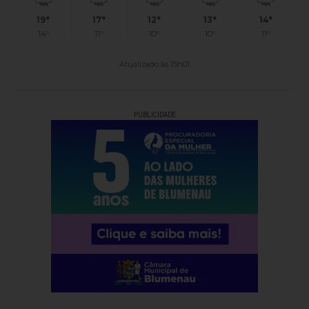
19°
17°
12°
13°
14°
14°
11°
10°
10°
11°
Atualizado às 15h01
PUBLICIDADE