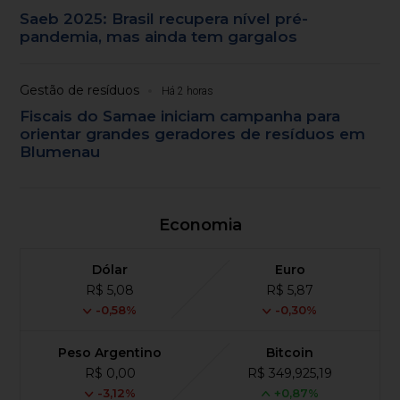
Saeb 2025: Brasil recupera nível pré-
pandemia, mas ainda tem gargalos
Gestão de resíduos
Há 2 horas
Fiscais do Samae iniciam campanha para
orientar grandes geradores de resíduos em
Blumenau
Economia
Dólar
Euro
R$ 5,08
R$ 5,87
-0,58%
-0,30%
Peso Argentino
Bitcoin
R$ 0,00
R$ 349,925,19
-3,12%
+0,87%