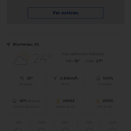
Ver notícias
Blumenau, SC
24°
Parcialmente nublado
Mín.
15°
Máx.
27°
25°
0.89km/h
100%
Sensação
Vento
Umidade
45%
06h52
05h51
(0.1mm)
Chance de chuva
Nascer do sol
Pôr do sol
SÁB
DOM
SEG
TER
QUA