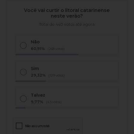
Você vai curtir o litoral catarinense
neste verão?
Total de 440 votos até agora
Não
60,91%
(268 votos)
Sim
29,32%
(129 votos)
Talvez
9,77%
(43 votos)