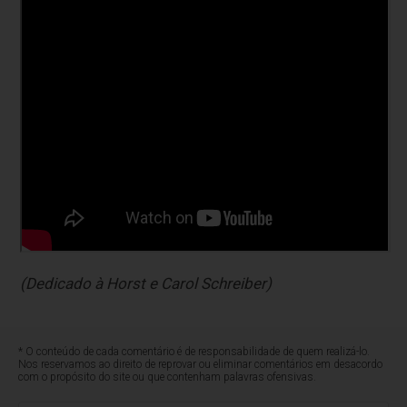
(Dedicado à Horst e Carol Schreiber)
* O conteúdo de cada comentário é de responsabilidade de quem realizá-lo.
Nos reservamos ao direito de reprovar ou eliminar comentários em desacordo
com o propósito do site ou que contenham palavras ofensivas.