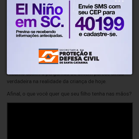
para "gente grande", quando se percebe a linha
infantil de harmônicas mantida pela marca até hoje.
Parece pequena comparada aos tempos áureos dos
brinquedos, mas ainda assim é capaz de fazer sorrir
algum saudosista que lembra do Hering que tinha em
seu quarto e com o qual passava horas em um palco
imaginário sonhando com o som.
Época onde o virtual não era nem imaginação, e
mesmo assim a perguntaa de ontem parece ainda
verdadeira na realidade da criança de hoje.
Afinal, o que você quer que seu filho tenha nas mãos?