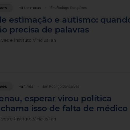
ves
Há 4 semanas
Em Rodrigo Gonçalves
de estimação e autismo: quand
o precisa de palavras
es e Instituto Vinícius Ian
ves
Há 1 mês
Em Rodrigo Gonçalves
au, esperar virou política
 chama isso de falta de médico
es e Instituto Vinícius Ian