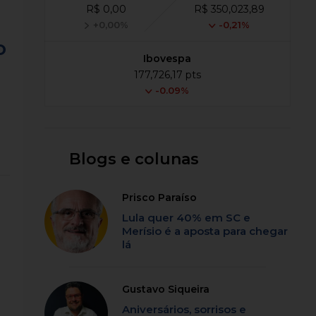
R$ 0,00
R$ 350,023,89
+0,00%
-0,21%
o
Ibovespa
177,726,17 pts
-0.09%
Blogs e colunas
Prisco Paraíso
Lula quer 40% em SC e
Merísio é a aposta para chegar
lá
Gustavo Siqueira
Aniversários, sorrisos e