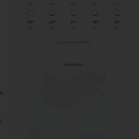
SEX
SÁB
DOM
SEG
TER
29°
27°
17°
16°
13°
19°
14°
14°
12°
11°
Atualizado às 00h04
PUBLICIDADE
ra
,