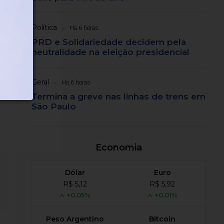
Política
Há 6 horas
PRD e Solidariedade decidem pela
neutralidade na eleição presidencial
Geral
Há 6 horas
Termina a greve nas linhas de trens em
São Paulo
Economia
Dólar
Euro
R$ 5,12
R$ 5,92
+0,05%
+0,01%
Peso Argentino
Bitcoin