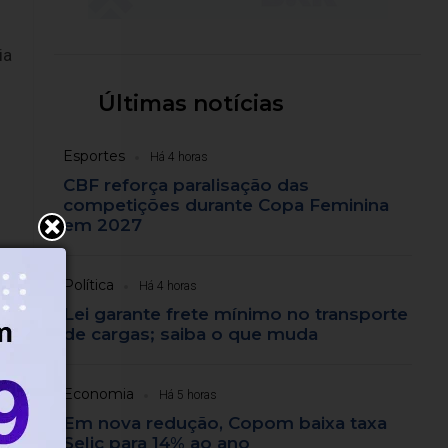
ia
Últimas notícias
Esportes
Há 4 horas
CBF reforça paralisação das
competições durante Copa Feminina
em 2027
Política
Há 4 horas
Lei garante frete mínimo no transporte
de cargas; saiba o que muda
Economia
Há 5 horas
Em nova redução, Copom baixa taxa
Selic para 14% ao ano