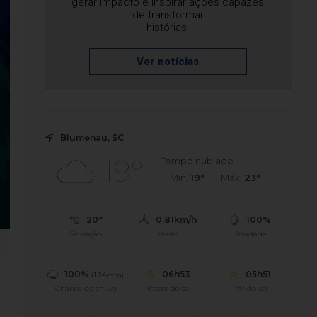
gerar impacto e inspirar ações capazes
de transformar
histórias.
Ver notícias
Blumenau, SC
19°
Tempo nublado
Mín.
19°
Máx.
23°
20°
0.81km/h
100%
Sensação
Vento
Umidade
100%
06h53
05h51
(1.24mm)
Chance de chuva
Nascer do sol
Pôr do sol