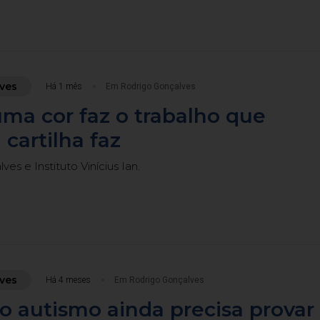
ves
Há 1 mês
Em Rodrigo Gonçalves
ma cor faz o trabalho que
artilha faz
es e Instituto Vinícius Ian.
ves
Há 4 meses
Em Rodrigo Gonçalves
 o autismo ainda precisa provar