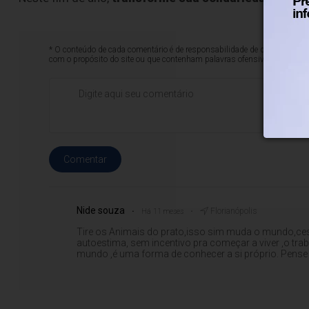
* O conteúdo de cada comentário é de responsabilidade de quem realizá-
com o propósito do site ou que contenham palavras ofensivas.
Comentar
Nide souza
Florianópolis
Há 11 meses
Tire os Animais do prato,isso sim muda o mundo,cesta
autoestima, sem incentivo pra começar a viver ,o trab
mundo ,é uma forma de conhecer a si próprio. Pense