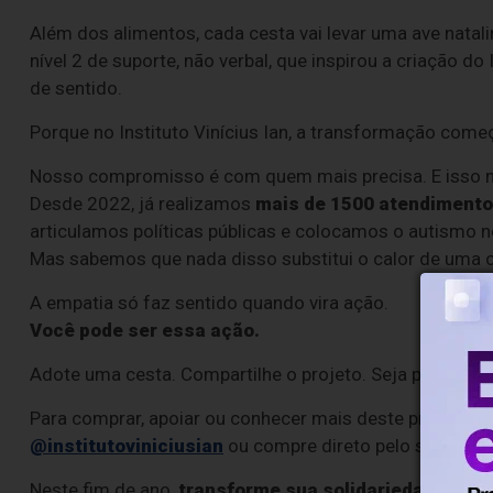
Além dos alimentos, cada cesta vai levar uma ave natali
nível 2 de suporte, não verbal, que inspirou a criação 
de sentido.
Porque no Instituto Vinícius Ian, a transformação come
Nosso compromisso é com quem mais precisa. E isso n
Desde 2022, já realizamos
mais de 1500 atendimentos
articulamos políticas públicas e colocamos o autismo n
Mas sabemos que nada disso substitui o calor de uma c
A empatia só faz sentido quando vira ação.
Você pode ser essa ação.
Adote uma cesta. Compartilhe o projeto. Seja parte de a
Para comprar, apoiar ou conhecer mais deste projeto, a
@institutoviniciusian
ou compre direto pelo site taggo
Neste fim de ano,
transforme sua solidariedade em a