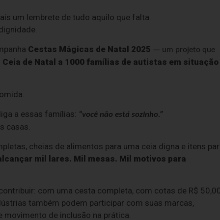
mais um lembrete de tudo aquilo que falta.
 dignidade.
campanha
Cestas Mágicas de Natal 2025
— um projeto que
a Ceia de Natal a 1000 famílias de autistas em situação
comida.
iga a essas famílias:
“você não está sozinho.”
s casas.
etas, cheias de alimentos para uma ceia digna e itens pa
cançar mil lares. Mil mesas. Mil motivos para
contribuir: com uma cesta completa, com cotas de R$ 50,00
ndústrias também podem participar com suas marcas,
e movimento de inclusão na prática.