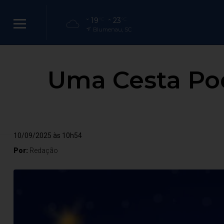
19
23
°C
°C
Blumenau, SC
Uma Cesta Pod
10/09/2025 às 10h54
Por:
Redação