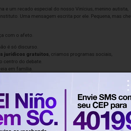
na e um recado especial do nosso Vinícius, menino autista,
do Instituto. Uma mensagem escrita por ele. Pequena, mas che
ça com o afeto.
ão é só discurso.
 jurídicos gratuitos
, criamos programas sociais,
o centro do debate.
eia em família.
lgo que vai além do Natal.
cesse o link da bio do nosso Instagram
.one/institutoviniciusian
limento e seu gesto, em magia.