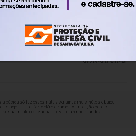
lo. Nos reservamos ao direito de reprovar ou eliminar comentários em desacordo
500
caracteres restantes.
 básica só faz esses inúteis ser ainda mais inúteis e baixa
alho seja ele qual for, é além de uma contribuição para o
 use sua mente,o que acha que veio fazer no mundo?