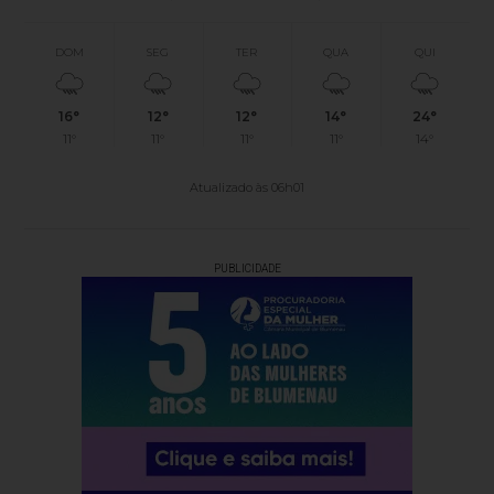
DOM
SEG
TER
QUA
QUI
16°
12°
12°
14°
24°
11°
11°
11°
11°
14°
Atualizado às 06h01
PUBLICIDADE