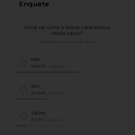
Enquete
Você vai curtir o litoral catarinense
neste verão?
Total de 442 votos até agora
Não
60,63%
(268 votos)
Sim
29,64%
(131 votos)
Talvez
9,73%
(43 votos)