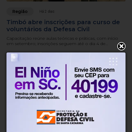
Região
Há 2 dias
Timbó abre inscrições para curso de
voluntários da Defesa Civil
Capacitação reúne aulas teóricas e práticas, com início
em setembro; inscrições seguem até o dia 4 de
setembro.
Tempo
Há 2 dias