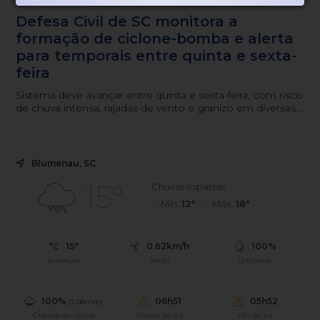
Defesa Civil de SC monitora a
formação de ciclone-bomba e alerta
para temporais entre quinta e sexta-
feira
Sistema deve avançar entre quinta e sexta-feira, com risco
de chuva intensa, rajadas de vento e granizo em diversas
regiões do estado.
Blumenau, SC
15°
Chuvas esparsas
Mín.
12°
Máx.
18°
15°
0.62km/h
100%
Sensação
Vento
Umidade
100%
06h51
05h52
(2.08mm)
Chance de chuva
Nascer do sol
Pôr do sol