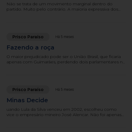
Não se trata de um movimento marginal dentro do
partido. Muito pelo contrário. A maioria expressiva dos
diretórios mais influentes do MDB aderiu à tese da
independência.
Prisco Paraíso
Há 5 meses
Fazendo a roça
O maior prejudicado pode ser o União Brasil, que ficaria
apenas com Guimarães, perdendo dois parlamentares na
Assembleia.
Prisco Paraíso
Há 5 meses
Minas Decide
uando Lula da Silva venceu em 2002, escolheu como
vice o empresário mineiro José Alencar. Não foi apenas
um gesto regional. Foi uma mensagem política e
econômica: moderação, diálogo com o setor produtivo
e tranquilidade institucional.