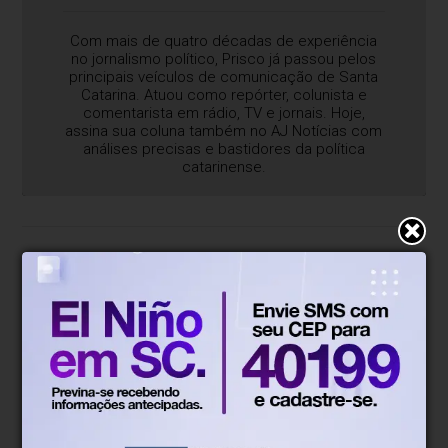
Com mais de quatro décadas de experiência
no jornalismo político, Prisco já passou pelos
principais veículos de comunicação de Santa
Catarina. Atuou como repórter, colunista e
comentarista em rádio, TV e jornais. Hoje,
assina sua coluna também no AJ Notícias com
análises precisas e bastidores da política
catarinense.
Blumenau, SC
15°
Chuvas esparsas
Mín.
15°
Máx.
27°
15°
1.22km/h
100%
Sensação
Vento
Umidade