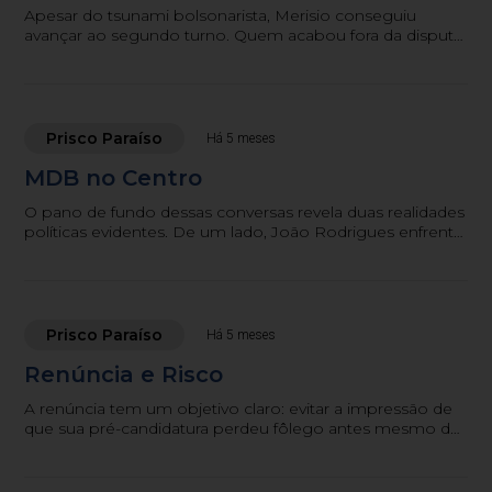
Apesar do tsunami bolsonarista, Merisio conseguiu
avançar ao segundo turno. Quem acabou fora da disputa
foi justamente Mauro Mariani, contrariando todas as
projeções iniciais.
Prisco Paraíso
Há 5 meses
MDB no Centro
O pano de fundo dessas conversas revela duas realidades
políticas evidentes. De um lado, João Rodrigues enfrenta
dificuldades concretas para estruturar uma chapa
competitiva — realidade já ilustrada aqui.
Prisco Paraíso
Há 5 meses
Renúncia e Risco
A renúncia tem um objetivo claro: evitar a impressão de
que sua pré-candidatura perdeu fôlego antes mesmo de
a campanha começar.