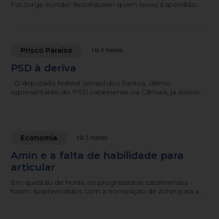
Foi Jorge Konder Bornhausen quem levou Esperidião
Amin ao primeiro escalão do governo estadual,
nomeando-o secretário dos Transportes em 1979.
Prisco Paraíso
Há 4 meses
PSD à deriva
. O deputado federal Ismael dos Santos, último
representante do PSD catarinense na Câmara, já assinou
ficha no PL e deve oficializar sua saída nos próximos dias.
Economia
Há 5 meses
Amin e a falta de habilidade para
articular
Em questão de horas, os progressistas catarinenses
foram surpreendidos com a nomeação de Amin para a
presidência estadual do partido, com mandato estendido
até setembro.