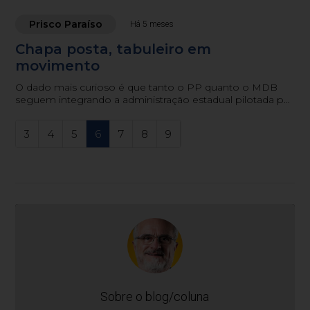
Prisco Paraíso
Há 5 meses
Chapa posta, tabuleiro em
movimento
O dado mais curioso é que tanto o PP quanto o MDB
seguem integrando a administração estadual pilotada por
Jorginho Mello.
3
4
5
6
7
8
9
Sobre o blog/coluna