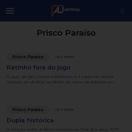
Prisco Paraíso
Prisco Paraíso
Há 4 meses
Ratinho fora do jogo
O que, de fato, causa estranheza é a extensão dessa
retirada: ao abdicar também de uma candidatura ao
Senado, praticamente assegurada diante de índices de
aprovação na casa dos 85%.
Prisco Paraíso
Há 4 meses
Dupla histórica
A relação entre ambos remonta ao final dos anos 1970.