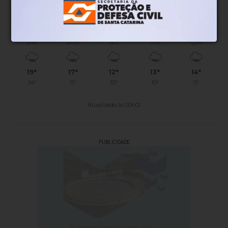
45%
06h52
05h51
(0.1mm)
Chance de chuva
Nascer do sol
Pôr do sol
SÁB
DOM
SEG
TER
QUA
19°
17°
12°
13°
14°
14°
11°
10°
10°
11°
Atualizado às 00h01
PUBLICIDADE