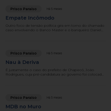
Prisco Paraíso
Há 5 meses
Empate Incômodo
Outro foco de tensão política gira em torno do chamado
caso envolvendo o Banco Master e o banqueiro Daniel
Vorcaro.
Prisco Paraíso
Há 5 meses
Nau à Deriva
É justamente o caso do prefeito de Chapecó, João
Rodrigues, cuja pré-candidatura ao governo foi colocada
na rua há mais de dois anos.
Prisco Paraíso
Há 5 meses
MDB no Muro