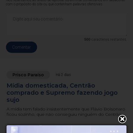
Nos reservamos ao direito de reprovar ou eliminar comentários em desacordo
com o propósito do site ou que contenham palavras ofensivas.
500
caracteres restantes.
Comentar
Prisco Paraíso
Há 2 dias
Mídia domesticada, Centrão
comprado e Supremo fazendo jogo
sujo
A mídia tem falado insistentemente que Flávio Bolsonaro
ficou sozinho, que não conseguiu ninguém do Centrão,
seja a União Progressista, o MDB, o Podemos ou o
Republicanos.