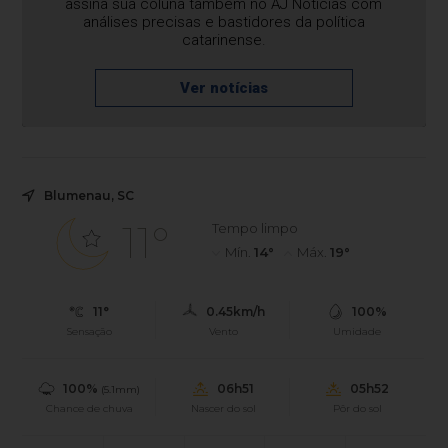
assina sua coluna também no AJ Notícias com
análises precisas e bastidores da política
catarinense.
Ver notícias
Blumenau, SC
11°
Tempo limpo
Mín.
14°
Máx.
19°
11°
0.45km/h
100%
Sensação
Vento
Umidade
100%
06h51
05h52
(5.1mm)
Chance de chuva
Nascer do sol
Pôr do sol