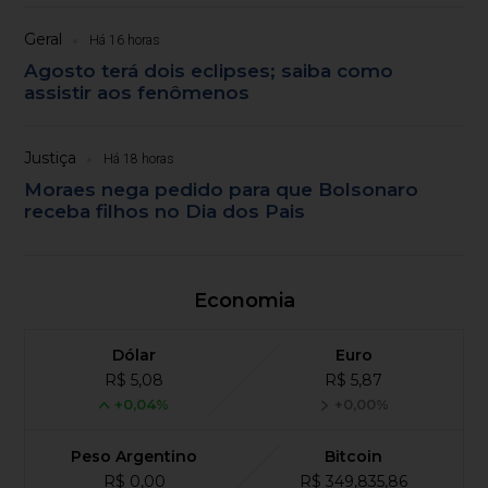
Geral
Há 16 horas
Agosto terá dois eclipses; saiba como
assistir aos fenômenos
Justiça
Há 18 horas
Moraes nega pedido para que Bolsonaro
receba filhos no Dia dos Pais
Economia
Dólar
Euro
R$ 5,08
R$ 5,87
+0,04%
+0,00%
Peso Argentino
Bitcoin
R$ 0,00
R$ 349,835,86