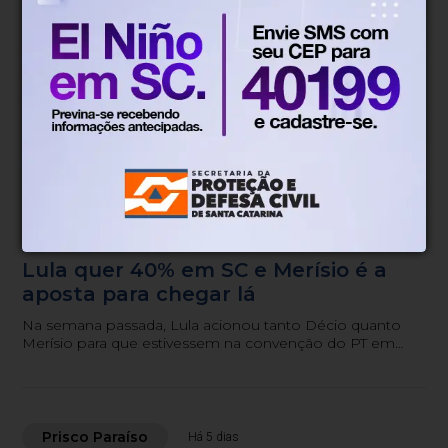
Prisco Paraíso
Há 3 dias
Sorte lançada e tabuleiro sucessório
completo para outubro
Já é possível fazer uma apreciação completa do
tabuleiro.
Prisco Paraíso
Há 4 dias
Lula quer 40% em SC e Merísio é a
aposta para chegar lá
Na semana passada, Lula acionou tanto Décio quanto
Merísio para que estivessem na convenção do PT em
São Paulo.
Prisco Paraíso
Há 5 dias