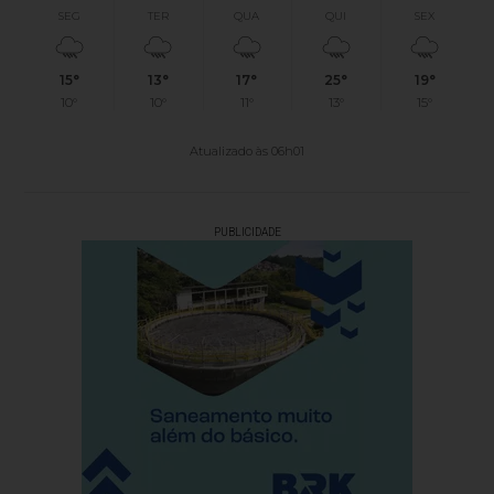
SEG
TER
QUA
QUI
SEX
15°
13°
17°
25°
19°
10°
10°
11°
13°
15°
Atualizado às 06h01
PUBLICIDADE