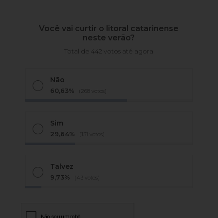
Você vai curtir o litoral catarinense
neste verão?
Total de 442 votos até agora
Não
60,63%
(268 votos)
Sim
29,64%
(131 votos)
Talvez
9,73%
(43 votos)