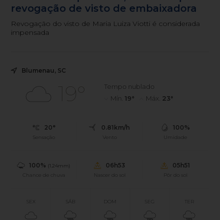
revogação de visto de embaixadora
Revogação do visto de Maria Luiza Viotti é considerada
impensada
Blumenau, SC
19°
Tempo nublado
Mín.
19°
Máx.
23°
20°
0.81km/h
100%
Sensação
Vento
Umidade
100%
06h53
05h51
(1.24mm)
Chance de chuva
Nascer do sol
Pôr do sol
SEX
SÁB
DOM
SEG
TER