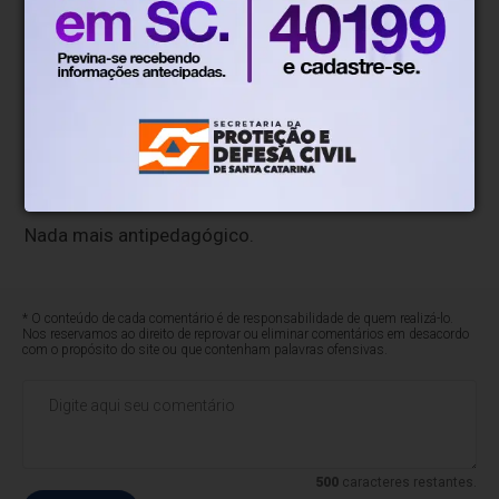
dependentes da União.
Na prática, Santa Catarina acaba sendo punida por
sua eficiência econômica, por sua organização fiscal
e por sua capacidade produtiva.
Premia-se quem não faz o dever de casa.
Nada mais antipedagógico.
* O conteúdo de cada comentário é de responsabilidade de quem realizá-lo.
Nos reservamos ao direito de reprovar ou eliminar comentários em desacordo
com o propósito do site ou que contenham palavras ofensivas.
500
caracteres restantes.