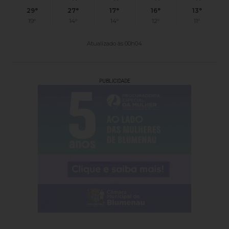
29°
27°
17°
16°
13°
19°
14°
14°
12°
11°
Atualizado às 00h04
PUBLICIDADE