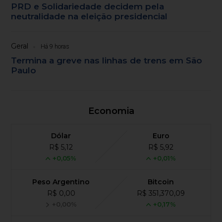
PRD e Solidariedade decidem pela
neutralidade na eleição presidencial
Geral
Há 9 horas
Termina a greve nas linhas de trens em São
Paulo
Economia
Dólar
Euro
R$ 5,12
R$ 5,92
+0,05%
+0,01%
Peso Argentino
Bitcoin
R$ 0,00
R$ 351,370,09
+0,00%
+0,17%