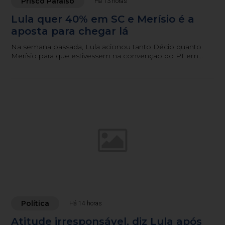
Prisco Paraíso
Há 13 horas
Lula quer 40% em SC e Merísio é a
aposta para chegar lá
Na semana passada, Lula acionou tanto Décio quanto
Merísio para que estivessem na convenção do PT em
São Paulo.
Política
Há 14 horas
Atitude irresponsável, diz Lula após