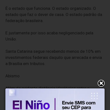
É o estado que funciona. O estado organizado. O
estado que faz o dever de casa. O estado padrão da
federação brasileira.
E justamente por isso acaba negligenciado pela
União.
Santa Catarina segue recebendo menos de 10% em
investimentos federais daquilo que arrecada e envia
a Brasília em tributos.
Abismo
Além da evidente distância ideológica entre o
eleitorado catarinense e o lulismo, existe também
uma lógica histórica de concentração política dos
investimentos federais em regiões mais