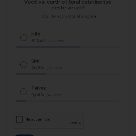
Você vai curtir o litoral catarinense
neste verão?
Total de 436 votos até agora
Não
61,24%
(267 votos)
Sim
28,9%
(126 votos)
Talvez
9,86%
(43 votos)