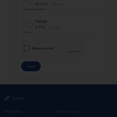
29,32%
(129 votos)
Talvez
9,77%
(43 votos)
Links
Enquetes
Fale conosco