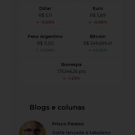
Dólar
Euro
R$ 5,11
R$ 5,89
-0,03%
-0,06%
Peso Argentino
Bitcoin
R$ 0,00
R$ 349,699,41
+0,00%
+0,25%
Ibovespa
175,546,36 pts
-1.23%
Blogs e colunas
Prisco Paraíso
Sorte lançada e tabuleiro