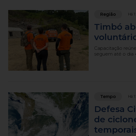
Região
Há 1
Timbó abr
voluntári
Capacitação reúne 
seguem até o dia 
Tempo
Há 1
Defesa Ci
de ciclon
temporais