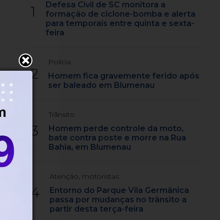
Defesa Civil de SC monitora a
1
formação de ciclone-bomba e alerta
para temporais entre quinta e sexta-
feira
Polícia
2
Homem fica gravemente ferido após
ser baleado em Blumenau
Trânsito
3
Homem perde controle da moto,
bate contra poste e morre na Rua
Bahia, em Blumenau
Atenção, motoristas
4
Entorno do Parque Vila Germânica
passa por mudanças no trânsito a
partir desta terça-feira