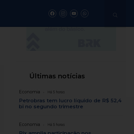
envolvendo moto
m Itajaí
Últimas notícias
s após a tragédia
Economia
Há 5 horas
Petrobras tem lucro líquido de R$ 52,4
bi no segundo trimestre
Economia
Há 5 horas
Pix amplia participação nos