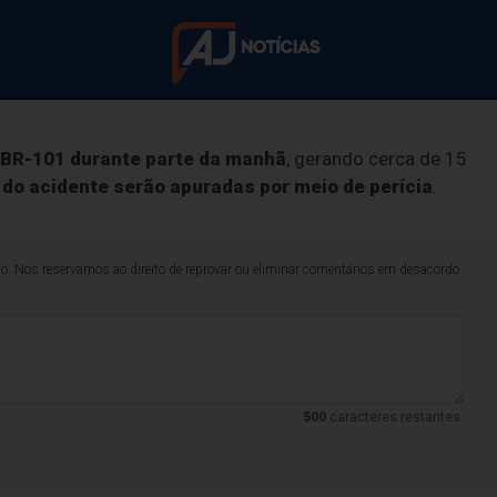
quipes da concessionária Arteris Litoral Sul, Corpo de
rrem em acidente 
a BR-101 durante parte da manhã
, gerando cerca de 15
do acidente serão apuradas por meio de perícia
.
hões na BR-101, e
lo. Nos reservamos ao direito de reprovar ou eliminar comentários em desacordo
vam na Uapa de Itajaí; unidade suspendeu as atividade
500
caracteres restantes.