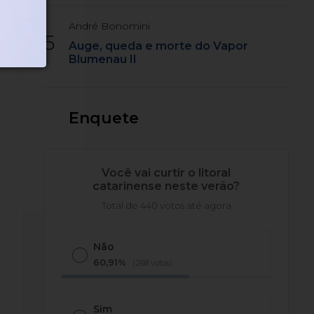
André Bonomini
5
Auge, queda e morte do Vapor
Blumenau II
Enquete
Você vai curtir o litoral
catarinense neste verão?
Total de 440 votos até agora
Não
60,91%
(268 votos)
Sim