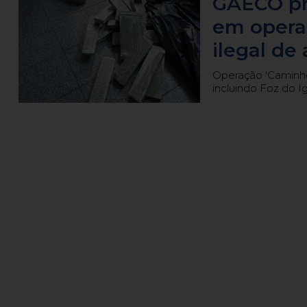
GAECO pr
em operaç
ilegal de
Operação 'Caminh
incluindo Foz do I