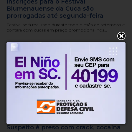
Inscrições para o Festival
Blumenauense da Cuca são
prorrogadas até segunda-feira
Festival será realizado durante todo o mês de setembro e
contará com cucas em preço promocional nos
estabelecimentos participantes.
Tráfico
Há 24 horas
Suspeito é preso com crack, cocaína