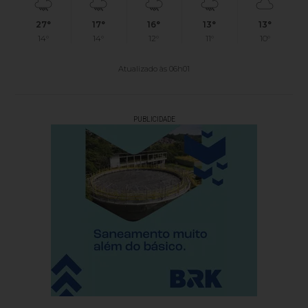
27°
17°
16°
13°
13°
14°
14°
12°
11°
10°
Atualizado às 06h01
PUBLICIDADE