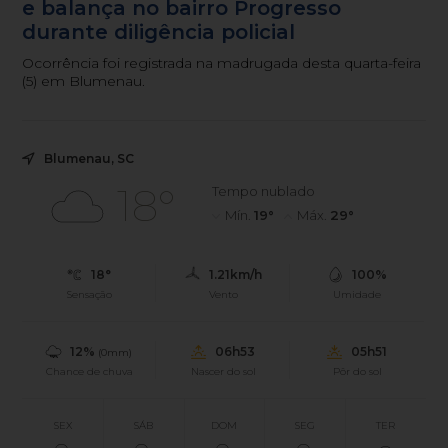
e balança no bairro Progresso
durante diligência policial
Ocorrência foi registrada na madrugada desta quarta-feira
(5) em Blumenau.
Blumenau, SC
18°
Tempo nublado
Mín.
19°
Máx.
29°
18°
1.21km/h
100%
Sensação
Vento
Umidade
12%
06h53
05h51
(0mm)
Chance de chuva
Nascer do sol
Pôr do sol
SEX
SÁB
DOM
SEG
TER