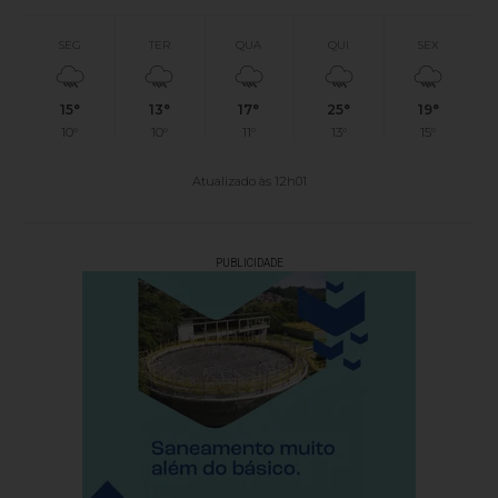
SEG
TER
QUA
QUI
SEX
15°
13°
17°
25°
19°
10°
10°
11°
13°
15°
Atualizado às 12h01
PUBLICIDADE