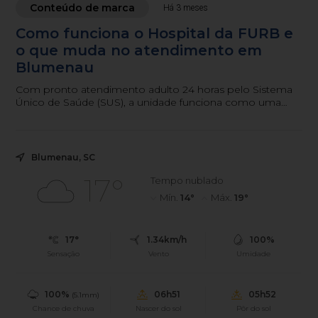
Conteúdo de marca
Há 3 meses
Como funciona o Hospital da FURB e
o que muda no atendimento em
Blumenau
Com pronto atendimento adulto 24 horas pelo Sistema
Único de Saúde (SUS), a unidade funciona como uma
nova porta de entrada para casos de urgência e
emergência.
Blumenau, SC
17°
Tempo nublado
Mín.
14°
Máx.
19°
17°
1.34km/h
100%
Sensação
Vento
Umidade
100%
06h51
05h52
(5.1mm)
Chance de chuva
Nascer do sol
Pôr do sol