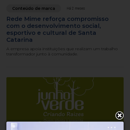
Conteúdo de marca
Há 2 meses
Rede Mime reforça compromisso
com o desenvolvimento social,
esportivo e cultural de Santa
Catarina
A empresa apoia instituições que realizam um trabalho
transformador junto à comunidade.