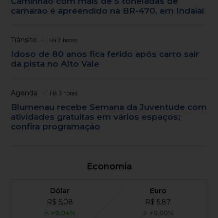
Caminhão com mais de 5 toneladas de
camarão é apreendido na BR-470, em Indaial
Trânsito
Há 2 horas
Idoso de 80 anos fica ferido após carro sair
da pista no Alto Vale
Agenda
Há 3 horas
Blumenau recebe Semana da Juventude com
atividades gratuitas em vários espaços;
confira programação
Economia
Dólar
Euro
R$ 5,08
R$ 5,87
+0,04%
+0,00%