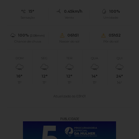
15°
0.45km/h
100%
Sensação
Vento
Umidade
100%
06h51
05h52
(2.08mm)
Chance de chuva
Nascer do sol
Pôr do sol
DOM
SEG
TER
QUA
QUI
16°
12°
12°
14°
24°
11°
11°
11°
11°
14°
Atualizado às 03h01
PUBLICIDADE