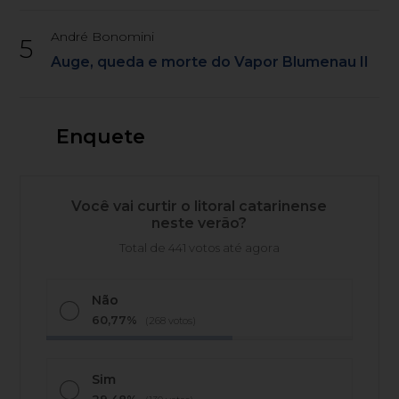
André Bonomini
5
Auge, queda e morte do Vapor Blumenau II
Enquete
Você vai curtir o litoral catarinense
neste verão?
Total de 441 votos até agora
Não
60,77%
(268 votos)
Sim