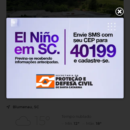
Conteúdo de marca
Há 3 meses
Como funciona o Hospital da FURB e
o que muda no atendimento em
Blumenau
Com pronto atendimento adulto 24 horas pelo Sistema
Único de Saúde (SUS), a unidade funciona como uma
nova porta de entrada para casos de urgência e
emergência.
Blumenau, SC
15°
Tempo nublado
Mín.
12°
Máx.
18°