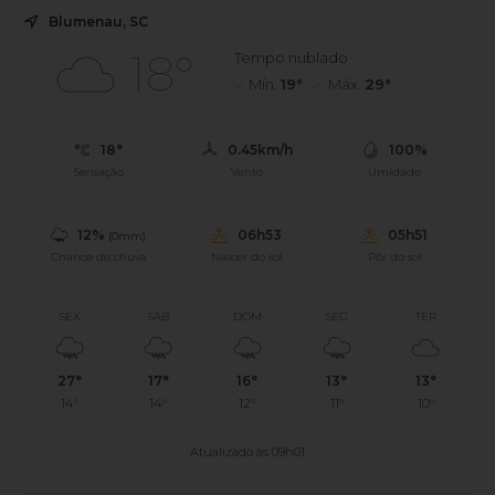
Blumenau, SC
18°
Tempo nublado
Mín.
19°
Máx.
29°
18°
0.45km/h
100%
Sensação
Vento
Umidade
12%
06h53
05h51
(0mm)
Chance de chuva
Nascer do sol
Pôr do sol
SEX
SÁB
DOM
SEG
TER
27°
17°
16°
13°
13°
14°
14°
12°
11°
10°
Atualizado às 09h01