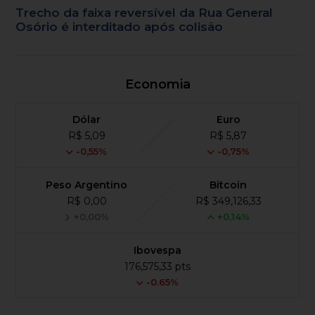
Trecho da faixa reversível da Rua General
Osório é interditado após colisão
Economia
Dólar
Euro
R$ 5,09
R$ 5,87
-0,55%
-0,75%
Peso Argentino
Bitcoin
R$ 0,00
R$ 349,126,33
+0,00%
+0,14%
Ibovespa
176,575,33 pts
-0.65%