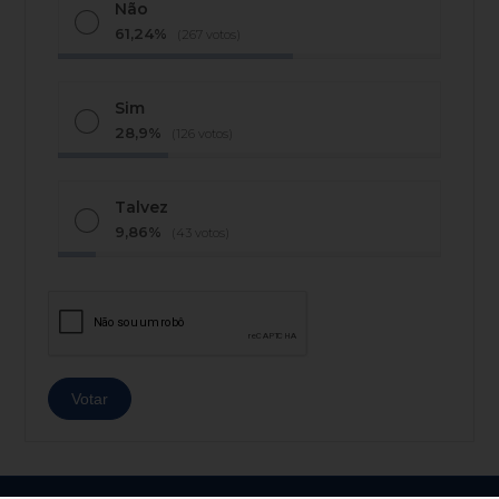
Não
61,24%
(267 votos)
Sim
28,9%
(126 votos)
Talvez
9,86%
(43 votos)