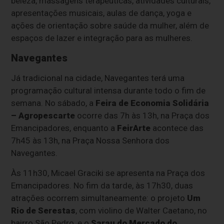
beleza, massagens terapêuticas, atividades culturais,
apresentações musicais, aulas de dança, yoga e
ações de orientação sobre saúde da mulher, além de
espaços de lazer e integração para as mulheres.
Navegantes
Já tradicional na cidade, Navegantes terá uma
programação cultural intensa durante todo o fim de
semana. No sábado, a
Feira de Economia Solidária
– Agropescarte
ocorre das 7h às 13h, na Praça dos
Emancipadores, enquanto a
FeirArte
acontece das
7h45 às 13h, na Praça Nossa Senhora dos
Navegantes.
Às 11h30, Micael Graciki se apresenta na Praça dos
Emancipadores. No fim da tarde, às 17h30, duas
atrações ocorrem simultaneamente: o projeto
Um
Rio de Serestas
, com violino de Walter Caetano, no
bairro São Pedro, e o
Sarau do Mercado do