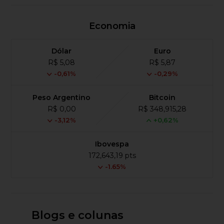
Economia
Dólar
Euro
R$ 5,08
R$ 5,87
-0,61%
-0,29%
Peso Argentino
Bitcoin
R$ 0,00
R$ 348,915,28
-3,12%
+0,62%
Ibovespa
172,643,19 pts
-1.65%
Blogs e colunas