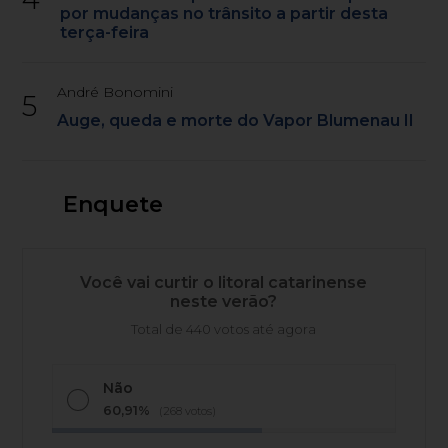
por mudanças no trânsito a partir desta
terça-feira
André Bonomini
5
Auge, queda e morte do Vapor Blumenau II
Enquete
Você vai curtir o litoral catarinense
neste verão?
Total de 440 votos até agora
Não
60,91%
(268 votos)