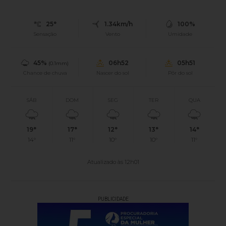
25°
1.34km/h
100%
Sensação
Vento
Umidade
45%
06h52
05h51
(0.1mm)
Chance de chuva
Nascer do sol
Pôr do sol
SÁB
DOM
SEG
TER
QUA
19°
17°
12°
13°
14°
14°
11°
10°
10°
11°
Atualizado às 12h01
PUBLICIDADE