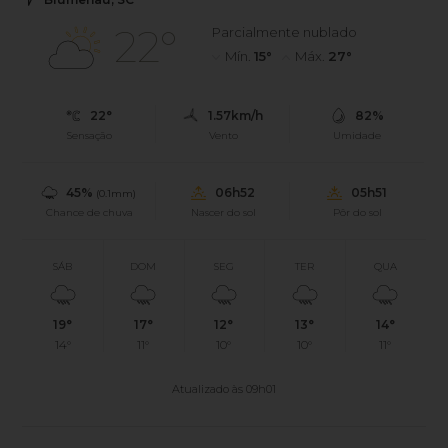
22°
Parcialmente nublado
Mín.
15°
Máx.
27°
22°
1.57km/h
82%
Sensação
Vento
Umidade
45%
06h52
05h51
(0.1mm)
Chance de chuva
Nascer do sol
Pôr do sol
SÁB
DOM
SEG
TER
QUA
19°
17°
12°
13°
14°
14°
11°
10°
10°
11°
Atualizado às 09h01