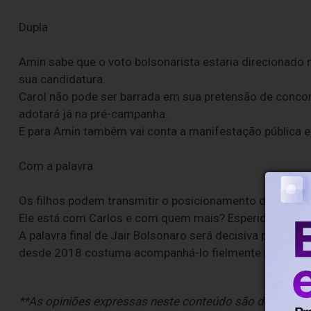
Dupla
Amin sabe que o voto bolsonarista estaria direcionado
sua candidatura.
Carol não pode ser barrada em sua pretensão de conco
adotará já na pré-campanha.
E para Amin também vai conta a manifestação pública e
Com a palavra
Os filhos podem transmitir o posicionamento do ex-pre
Ele está com Carlos e com quem mais? Esperidião Amin
A palavra final de Jair Bolsonaro será decisiva para infl
desde 2018 costuma acompanhá-lo fielmente nas urna
**As opiniões expressas neste conteúdo são de responsa