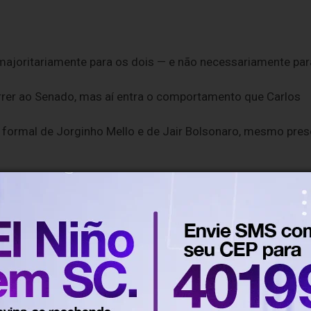
 majoritariamente para os dois — e não necessariamente par
rrer ao Senado, mas aí entra o comportamento que Carlos
 formal de Jorginho Mello e de Jair Bolsonaro, mesmo pres
sidente em relação às eleições em Santa Catarina.
 ou Carol De Toni?
uenciar a intenção de voto do eleitorado catarinense, que
s.
bilidade exclusiva do colunista e não refletem,