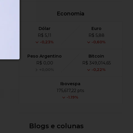
Economia
Dólar
Euro
R$ 5,11
R$ 5,88
-0,23%
-0,60%
Peso Argentino
Bitcoin
R$ 0,00
R$ 349,014,65
+0,00%
-0,22%
Ibovespa
175,617,22 pts
-1.19%
Blogs e colunas