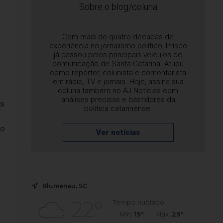
Sobre o blog/coluna
Com mais de quatro décadas de
experiência no jornalismo político, Prisco
já passou pelos principais veículos de
comunicação de Santa Catarina. Atuou
como repórter, colunista e comentarista
em rádio, TV e jornais. Hoje, assina sua
coluna também no AJ Notícias com
análises precisas e bastidores da
os
política catarinense.
no
Ver notícias
Blumenau, SC
22°
Tempo nublado
Mín.
19°
Máx.
29°