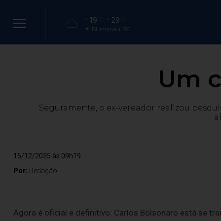
19
29
°C
°C
Blumenau, SC
Um ca
Seguramente, o ex-vereador realizou pesquis
a
15/12/2025 às 09h19
Por:
Redação
Agora é oficial e definitivo: Carlos Bolsonaro está se tr