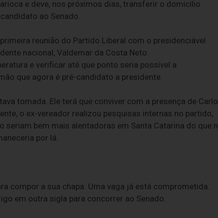
oca e deve, nos próximos dias, transferir o domicílio
é-candidato ao Senado.
a primeira reunião do Partido Liberal com o presidenciável
idente nacional, Valdemar da Costa Neto.
ratura e verificar até que ponto seria possível a
mão que agora é pré-candidato a presidente.
stava tomada. Ele terá que conviver com a presença de Carl
te, o ex-vereador realizou pesquisas internas no partido,
ção seriam bem mais alentadoras em Santa Catarina do que 
aneceria por lá.
 para compor a sua chapa. Uma vaga já está comprometida.
rigo em outra sigla para concorrer ao Senado.