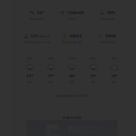
22°
1.34km/h
78%
Sensação
Vento
Umidade
12%
06h53
05h51
(0mm)
Chance de chuva
Nascer do sol
Pôr do sol
SEX
SÁB
DOM
SEG
TER
27°
17°
16°
13°
13°
14°
14°
12°
11°
10°
Atualizado às 15h01
PUBLICIDADE