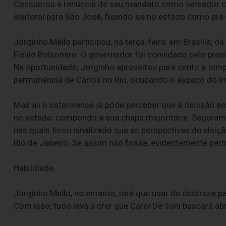
Consumou a renúncia de seu mandato como vereador cari
eleitoral para São José, fixando-se no estado como pr
Jorginho Mello participou, na terça-feira, em Brasília, d
Flávio Bolsonaro. O governador foi convidado pelo pres
Na oportunidade, Jorginho aproveitou para sentir a tempe
permanência de Carlos no Rio, ocupando o espaço do ir
Mas ali o catarinense já pôde perceber que a decisão e
no estado, compondo a sua chapa majoritária. Seguramen
nas quais ficou sinalizado que as perspectivas de elei
Rio de Janeiro. Se assim não fosse, evidentemente perm
Habilidade
Jorginho Mello, no entanto, terá que usar de destreza
Com isso, tudo leva a crer que Carol De Toni buscará ab