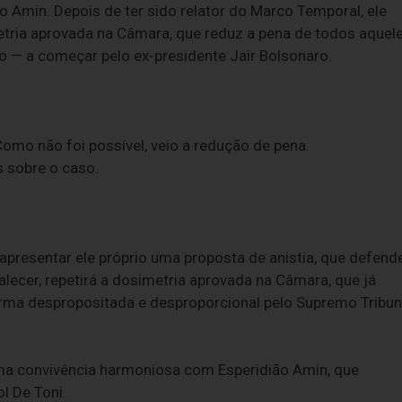
o Amin. Depois de ter sido relator do Marco Temporal, ele
etria aprovada na Câmara, que reduz a pena de todos aquel
o — a começar pelo ex-presidente Jair Bolsonaro.
Como não foi possível, veio a redução de pena.
s sobre o caso.
presentar ele próprio uma proposta de anistia, que defend
lecer, repetirá a dosimetria aprovada na Câmara, que já
ma despropositada e desproporcional pelo Supremo Tribun
uma convivência harmoniosa com Esperidião Amin, que
 De Toni.