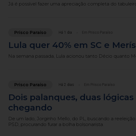
Já é possível fazer uma apreciação completa do tabuleir
Prisco Paraíso
Há 1 dia
Em Prisco Paraíso
Lula quer 40% em SC e Merísi
Na semana passada, Lula acionou tanto Décio quanto Me
Prisco Paraíso
Há 2 dias
Em Prisco Paraíso
Dois palanques, duas lógica
chegando
De um lado, Jorginho Mello, do PL, buscando a reeleição
PSD, procurando furar a bolha bolsonarista.