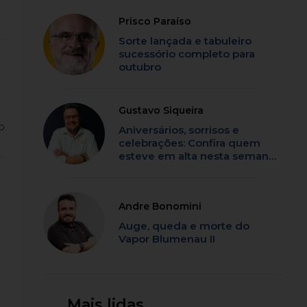
Prisco Paraíso
Sorte lançada e tabuleiro
sucessório completo para
outubro
Gustavo Siqueira
o.
Aniversários, sorrisos e
celebrações: Confira quem
esteve em alta nesta semana
em SC
Andre Bonomini
Auge, queda e morte do
Vapor Blumenau II
Mais lidas