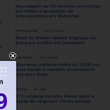
Abordagem da PM termina com prisão
por tráfico e apreensão de
entorpecentes em Blumenau
a
Internacional
Há 35 minutos
Brasil no Mundo debate migração na
Europa e conflito em Jerusalém
o.
Educação
Há 55 minutos
Blumenau melhora índice do IDEB nos
anos iniciais e mantém desempenho
nos anos finais
Justiça
Há 1 hora
STJ condena ministro Marco Buzzi a
perda de cargo por crimes sexuais