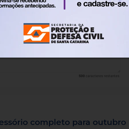
lo. Nos reservamos ao direito de reprovar ou eliminar comentários em desacordo
500
caracteres restantes.
cessório completo para outubro