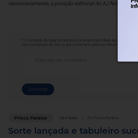
necessariamente, a posição editorial do AJ Notícias.
* O conteúdo de cada comentário é de responsabilidade de quem realizá-
com o propósito do site ou que contenham palavras ofensivas.
Comentar
Prisco Paraíso
Há 4 horas
Em Prisco Paraíso
Sorte lançada e tabuleiro su