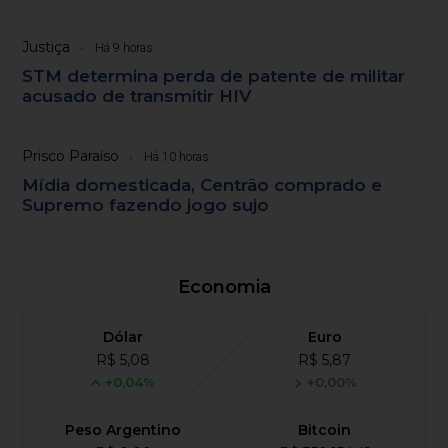
Justiça
Há 9 horas
STM determina perda de patente de militar
acusado de transmitir HIV
Prisco Paraíso
Há 10 horas
Mídia domesticada, Centrão comprado e
Supremo fazendo jogo sujo
Economia
Dólar
Euro
R$ 5,08
R$ 5,87
+0,04%
+0,00%
Peso Argentino
Bitcoin