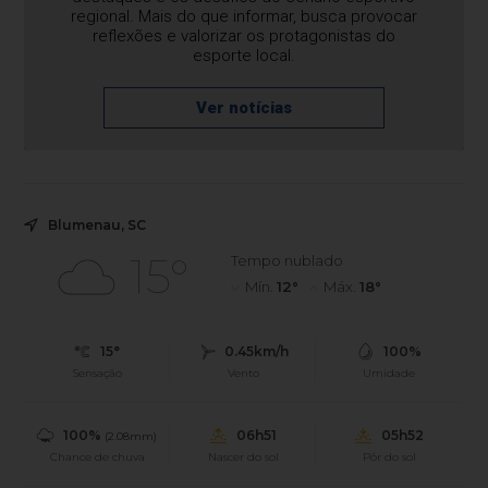
regional. Mais do que informar, busca provocar
reflexões e valorizar os protagonistas do
esporte local.
Ver notícias
Blumenau, SC
15°
Tempo nublado
Mín.
12°
Máx.
18°
15°
0.45km/h
100%
Sensação
Vento
Umidade
100%
06h51
05h52
(2.08mm)
Chance de chuva
Nascer do sol
Pôr do sol