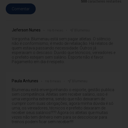
500
caracteres restantes.
Comentar
Jeferson Nunes
Blumenau
Há 8 meses
Vergonha. Blumenau está sem pagar atletas. O silêncio
não é conformismo, é medo de retaliação. Há relatos de
quem estava passando necessidade. Outros já
esperavam o descaso. Duvido que técnicos, vereadores e
o prefeito estejam sem salário. Esporte não é favor.
Pagamento em dia é respeito.
Paula Antunes
Blumenau
Há 8 meses
Blumenau está envergonhando o esporte, gestão publica
sem competência. Atletas sem receber salário, isso é
uma vergonha extrema, sendo que não deixaram de
cumprir com suas obrigações, agora minha dúvida é só
uma, os vereadores, técnicos e prefeito deixaram de
receber seus salários!??? Agora os atletas que muitas
vezes não tem dinheiro nem para se descolocar para
treinos podem ficar sem receber!!!!