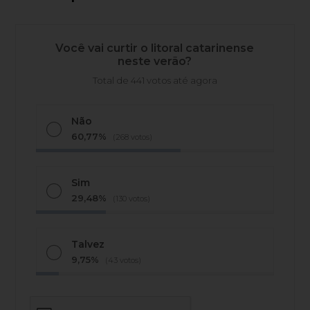
Você vai curtir o litoral catarinense
neste verão?
Total de 441 votos até agora
Não
60,77%
(268 votos)
Sim
29,48%
(130 votos)
Talvez
9,75%
(43 votos)