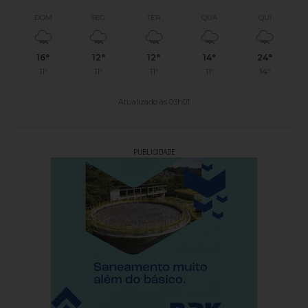
DOM
SEG
TER
QUA
QUI
16°
12°
12°
14°
24°
11°
11°
11°
11°
14°
Atualizado às 03h01
PUBLICIDADE