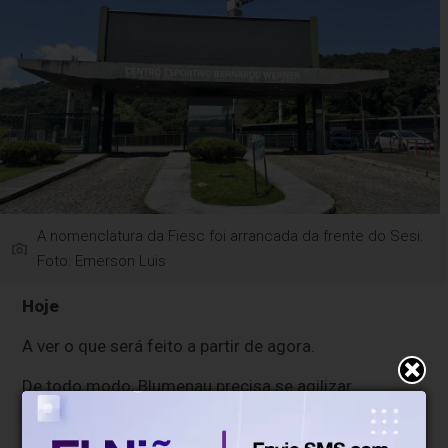
A nomenclatura da Fiesc foi arrancada da frente do Sesi.
Foto: Emerson Luis
Hoje
A ver o que será feito a partir de agora.
De todo modo, Blumenau precisa se agilizar.
O mais rápido possível.