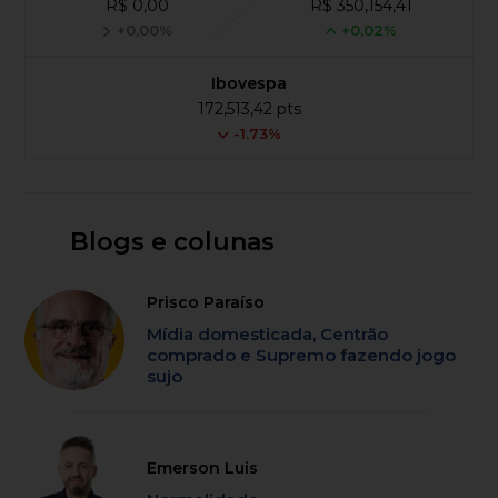
R$ 0,00
R$ 350,154,41
+0,00%
+0,02%
Ibovespa
172,513,42 pts
-1.73%
Blogs e colunas
Prisco Paraíso
Mídia domesticada, Centrão
comprado e Supremo fazendo jogo
sujo
Emerson Luis