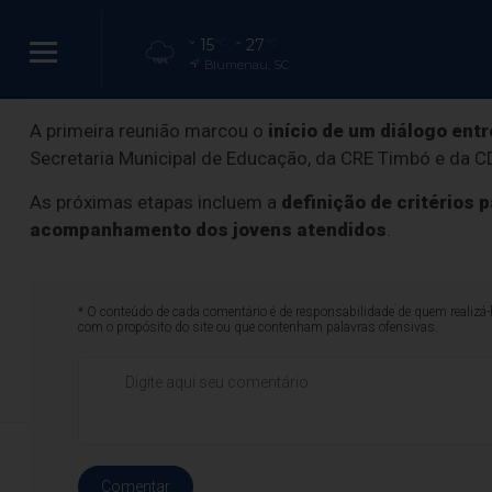
✅
Clique aqui para entrar no grupo do AJ Notícias
15
27
°C
°C
Blumenau, SC
Primeiro passo
A primeira reunião marcou o
início de um diálogo entr
Indaial inicia 
Secretaria Municipal de Educação, da CRE Timbó e da C
As próximas etapas incluem a
definição de critérios
evasão escolar 
acompanhamento dos jovens atendidos
.
* O conteúdo de cada comentário é de responsabilidade de quem realizá-
com o propósito do site ou que contenham palavras ofensivas.
Indicadores mostram 5,9% de 
Comentar