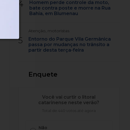
4
Homem perde controle da moto,
bate contra poste e morre na Rua
Bahia, em Blumenau
Atenção, motoristas
5
Entorno do Parque Vila Germânica
passa por mudanças no trânsito a
partir desta terça-feira
Enquete
Você vai curtir o litoral
catarinense neste verão?
Total de 440 votos até agora
Não