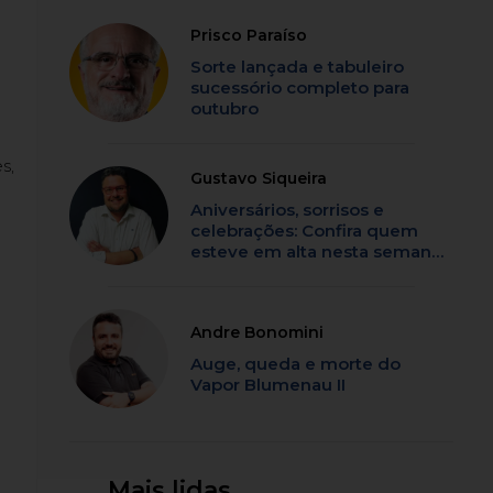
Prisco Paraíso
Sorte lançada e tabuleiro
sucessório completo para
outubro
s,
Gustavo Siqueira
Aniversários, sorrisos e
celebrações: Confira quem
esteve em alta nesta semana
em SC
Andre Bonomini
Auge, queda e morte do
Vapor Blumenau II
Mais lidas