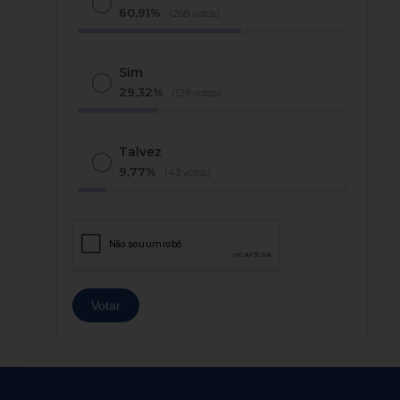
60,91%
(268 votos)
Sim
29,32%
(129 votos)
Talvez
9,77%
(43 votos)