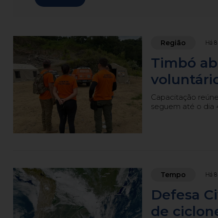
Região
Há 8
Timbó abr
voluntári
Capacitação reúne 
seguem até o dia 
Tempo
Há 8
Defesa Ci
de ciclon