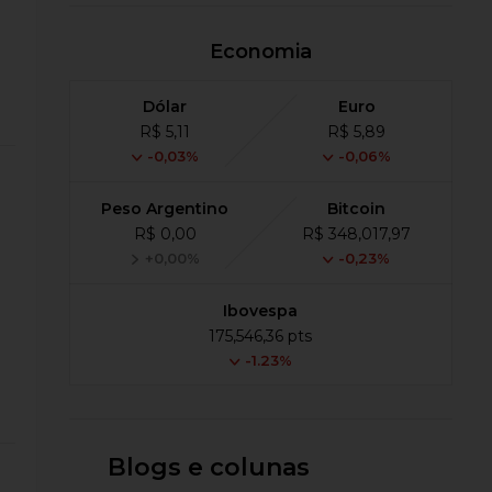
Economia
Dólar
Euro
R$ 5,11
R$ 5,89
-0,03%
-0,06%
Peso Argentino
Bitcoin
R$ 0,00
R$ 348,017,97
+0,00%
-0,23%
Ibovespa
175,546,36 pts
-1.23%
Blogs e colunas