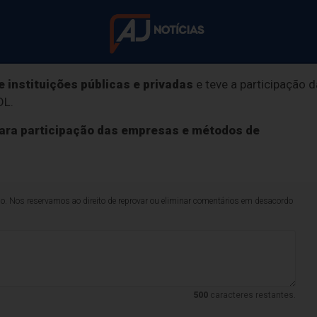
 no WhatsApp
e instituições públicas e privadas
e teve a participação d
articulação de pro
DL.
 para participação das empresas e métodos de
entre adolescente
entenda
lo. Nos reservamos ao direito de reprovar ou eliminar comentários em desacordo
distorção idade-série no município, índice associado 
500
caracteres restantes.