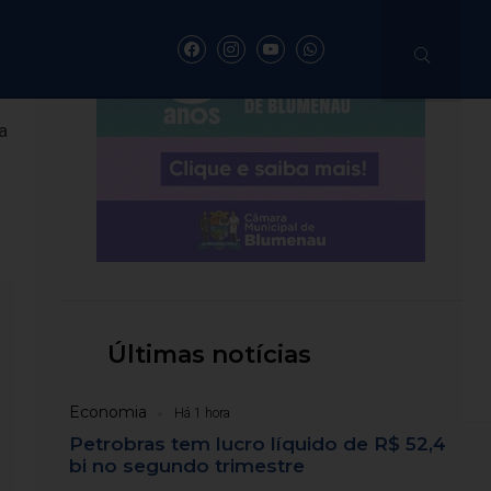
a
jeto para conter
s trabalhadores;
Últimas notícias
ao risco de abandono escolar.
Economia
Há 1 hora
Petrobras tem lucro líquido de R$ 52,4
bi no segundo trimestre