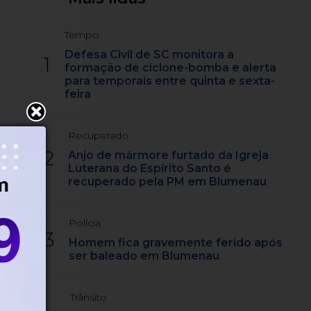
Tempo
Defesa Civil de SC monitora a
1
formação de ciclone-bomba e alerta
para temporais entre quinta e sexta-
feira
Recuperado
2
Anjo de mármore furtado da Igreja
Luterana do Espírito Santo é
recuperado pela PM em Blumenau
Polícia
3
Homem fica gravemente ferido após
ser baleado em Blumenau
Trânsito